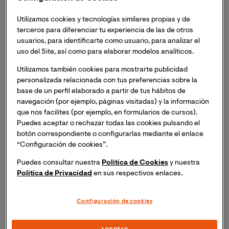
Inscripción necesaria. Recibirás el mismo día del
evento un enlace para acceder a la sesión online.
Utilizamos cookies y tecnologías similares propias y de
terceros para diferenciar tu experiencia de las de otros
El Máster Universitario en Criminología: Delincuencia y
usuarios, para identificarte como usuario, para analizar el
uso del Site, así como para elaborar modelos analíticos.
Victimología te invita a
asistir a un conversatorio sobre
la Teoría de las Ventanas Rotas. Para ello, contaremos
Utilizamos también cookies para mostrarte publicidad
con tres profesionales que han participado en el libro
personalizada relacionada con tus preferencias sobre la
“40 años de Ventanas Rotas”.
base de un perfil elaborado a partir de tus hábitos de
navegación (por ejemplo, páginas visitadas) y la información
que nos facilites (por ejemplo, en formularios de cursos).
La teoría de las ventanas rotas tiene su origen en un
Puedes aceptar o rechazar todas las cookies pulsando el
artículo publicado en marzo de 1982 en la revista
The 
botón correspondiente o configurarlas mediante el enlace
Atlantic Monthly
bajo el título
“Broken windows: the 
“Configuración de cookies”.
police and neighborhood safety”
, escrito por James Q.
Puedes consultar nuestra
Política de Cookies
y nuestra
Wilson y George L. Kelling. Cuatro décadas después, se
Política de Privacidad
en sus respectivos enlaces.
ha publicado la obra titulada
“40 años de ventanas 
rotas. Luces y sombras”
donde diferentes autores y
autores hacen una reflexión plural y multidisciplinar
Configuración de cookies
sobre la famosa teoría. En la lectura de los distintos
capítulos del libro aparecen las políticas de tolerancia