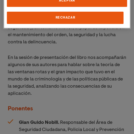
ACEPTAR
cero, el diseño y gestión de los espacios públicos, el
urbanismo, la necesidad de tratamientos transversales
RECHAZAR
de la seguridad, la importancia de la percepción de
seguridad y, un tema no menor, el papel de la policía en
el mantenimiento del orden, la seguridad y la lucha
contra la delincuencia.
En la sesión de presentación del libro nos acompañarán
algunos de sus autores para hablar sobre la teoría de
las ventanas rotas y el gran impacto que tuvo en el
mundo de la criminología y de las políticas públicas de
la seguridad, analizando las consecuencias de su
aplicación.
Ponentes
Gian Guido Nobili.
R
esponsable del Área de
Seguridad Ciudadana, Policia Local y Prevención