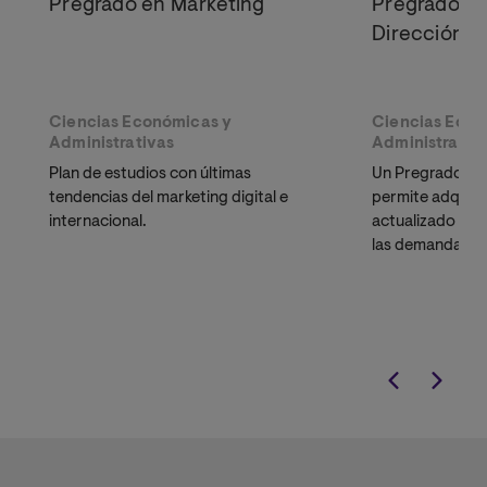
Pregrado en Marketing
Pregrado en
Dirección d
Ciencias Económicas y
Ciencias Econ
Administrativas
Administrativ
Plan de estudios con últimas
Un Pregrado en 
tendencias del marketing digital e
permite adquirir 
internacional.
actualizado y t
las demandas y 
mercado labora