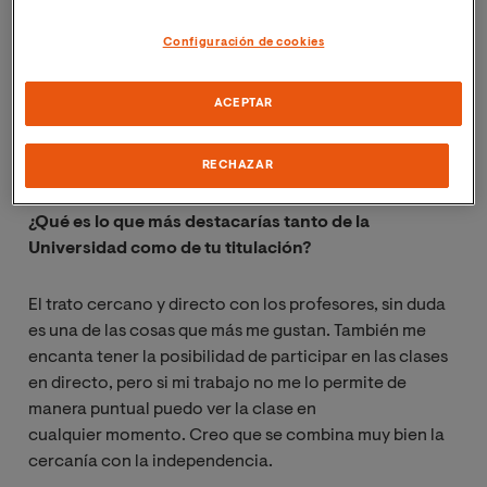
Empecé esta carrera con el único fin de enriquecerme
Configuración de cookies
personalmente ya que no me planteaba un cambio
laboral, me dedico a mi pasión que es la fotografía. Sin
ACEPTAR
embargo, siempre he tenido un alma emprendedora
que creo que podré exprimir más en un futuro cuando
termine este grado.
RECHAZAR
¿Qué es lo que más destacarías tanto de la
Universidad como de tu titulación?
El trato cercano y directo con los profesores, sin duda
es una de las cosas que más me gustan. También me
encanta tener la posibilidad de participar en las clases
en directo, pero si mi trabajo no me lo permite de
manera puntual puedo ver la clase en
cualquier momento. Creo que se combina muy bien la
cercanía con la independencia.