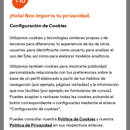
final, seguimos con los testimonios de los ganadores de
los programas de becas que la Universidad
Internacional de Valencia llevó a cabo el año pasado:
¡Hola! Nos importa tu privacidad.
YOSI y Lógralo.
Configuración de Cookies
El séptimo testimonio de la serie corresponde a Nina
Utilizamos cookies y tecnologías similares propias y de
Prodanova, Fotógrafa Freelance, estudiante de la
terceros para diferenciar tu experiencia de las de otros
usuarios, para identificarte como usuario, para analizar el
Carrera en Marketing
y ganadora de una beca YOSI.
uso del Site, así como para elaborar modelos analíticos.
¿Cómo está siendo tu experiencia de estudio en la
Utilizamos también cookies para mostrarte publicidad
personalizada relacionada con tus preferencias sobre la
Universidad Internacional de
Valencia?
base de un perfil elaborado a partir de tus hábitos de
navegación (por ejemplo, páginas visitadas) y la información
Mi experiencia en VIU está siendo muy positiva, he
que nos facilites (por ejemplo, en formularios de cursos).
conseguido adaptar mis estudios a mi carrera
Puedes aceptar o rechazar todas las cookies pulsando el
profesional sin descuidar ninguna de las dos cosas.
botón correspondiente o configurarlas mediante el enlace
“Configuración de cookies”.
¿Cómo piensas aplicar tu formación en tu entorno
Puedes consultar nuestra
Política de Cookies
y nuestra
laboral/social?
Política de Privacidad
en sus respectivos enlaces.