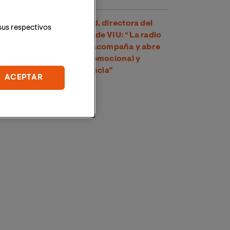
Dra. Amparo Suay Madrid, directora del
sus respectivos
Grado en Comunicación de VIU: “La radio
es una voz cercana que acompaña y abre
un espacio de conexión emocional y
psicológica con la audiencia”
ACEPTAR