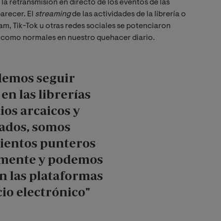
la retransmisión en directo de los eventos de las
parecer. El
streaming
de las actividades de la librería o
am, Tik-Tok u otras redes sociales se potenciaron
 como normales en nuestro quehacer diario.
demos seguir
en las librerías
ios arcaicos y
ados, somos
ientos punteros
amente y podemos
n las plataformas
io electrónico"