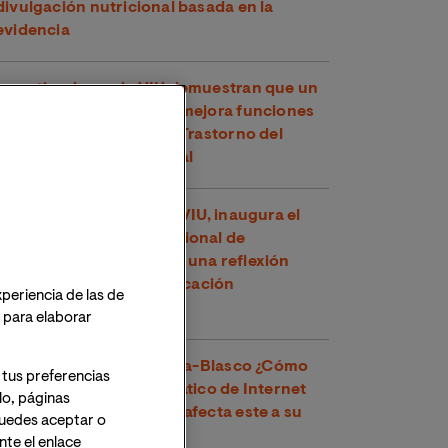
divulgación nutricional basada en la
evidencia
Investigadores de VIU demuestran que un
compuesto del té verde mejora funciones
cognitivas en niños con Trastorno del
Espectro Alcohólico Fetal
Toni García, docente de VIU, inaugura el
XXVI Congreso Internacional de
Educadores en Perú con una reflexión
sobre los retos de la educación
xperiencia de las de
contemporánea
o para elaborar
Dr. Víctor José Villanueva-Blasco ¿Cómo
 tus preferencias
detectar el uso problemático de Internet
lo, páginas
en adolescentes y cómo afecta este a su
 Puedes aceptar o
salud mental?
te el enlace