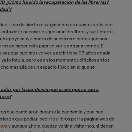
 ¿Cómo ha sido la recuperación de las librerías? 
idad’?
dad, sino de cierto resurgimiento de nuestra actividad.
ta de lo necesarios que eran los libros y sus libreros
n apoyo muy sincero de nuestros clientes que nos
ros en hacer cola para volver a entrar a vernos. El
na vez que pudimos volver a abrir tiene 93 años y nada
 ya lo intuía, pero es en los momentos difíciles en los
cho más allá de un espacio físico en el que se
dos por la pandemia que crees que se van a 
uturo?
bros que cambiaron durante la pandemia y que han
ieron que podían pedir los libros por la página web de
com
y aunque ahora puedan venir a visitarnos, si tienen