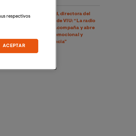
Dra. Amparo Suay Madrid, directora del
sus respectivos
Grado en Comunicación de VIU: “La radio
es una voz cercana que acompaña y abre
un espacio de conexión emocional y
psicológica con la audiencia”
ACEPTAR