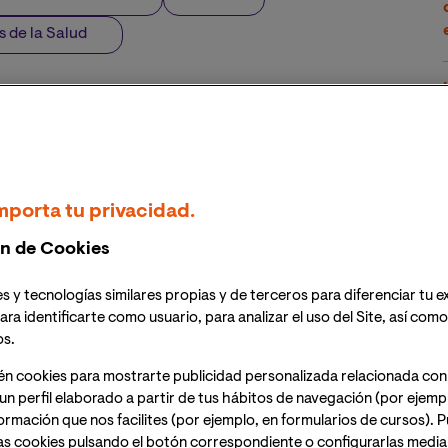
s de la Salud
 de Concienciación del Paro Cardiaco, una fecha creada
o y sobre la importancia de educar a la población
lmonar. Se calcula que cerca de 3 millones de
trahospitalaria en el mundo, y en Europa se calcula
a que el total de paradas cardiorrespiratorias que
mporta tu privacidad.
unas 30.000 y 20.000 en los hospitales, con un número
n de Cookies
sonas.
s y tecnologías similares propias y de terceros para diferenciar tu e
 fundamental de que la población general sepa como
ara identificarte como usuario, para analizar el uso del Site, así com
e estima que la intervención con maniobras de RCP
os.
arada puede aumentar las posibilidades de
onsiguiera aumentar el porcentaje de personas capaces
én cookies para mostrarte publicidad personalizada relacionada con
un perfil elaborado a partir de tus hábitos de navegación (por ejemp
var entre un 15-20% más de vidas en Europa, cada año.
nformación que nos facilites (por ejemplo, en formularios de cursos).
as cookies pulsando el botón correspondiente o configurarlas median