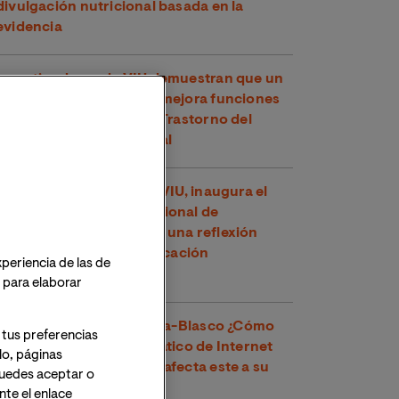
divulgación nutricional basada en la
evidencia
Investigadores de VIU demuestran que un
compuesto del té verde mejora funciones
cognitivas en niños con Trastorno del
Espectro Alcohólico Fetal
Toni García, docente de VIU, inaugura el
XXVI Congreso Internacional de
Educadores en Perú con una reflexión
sobre los retos de la educación
xperiencia de las de
contemporánea
o para elaborar
Dr. Víctor José Villanueva-Blasco ¿Cómo
 tus preferencias
detectar el uso problemático de Internet
lo, páginas
en adolescentes y cómo afecta este a su
 Puedes aceptar o
salud mental?
te el enlace