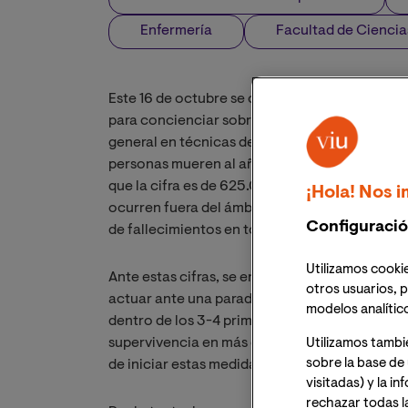
Enfermería
Facultad de Ciencia
Este 16 de octubre se celebró el Día Mundial
para concienciar sobre este problema sanitari
general en técnicas de Resucitación Cardiopu
personas mueren al año por parada cardíaca ex
que la cifra es de 625.000. En España se estim
¡Hola! Nos i
ocurren fuera del ámbito hospitalario es de 
Configuració
de fallecimientos en torno a unas 45.000 per
Utilizamos cookie
Ante estas cifras, se entiende la importancia
otros usuarios, p
actuar ante una parada cardíaca. De hecho, s
modelos analític
dentro de los 3-4 primeros minutos tras una p
supervivencia en más del 50%, y que, si se c
Utilizamos tambi
sobre la base de 
de iniciar estas medidas, podrían llegar a sal
visitadas) y la i
rechazar todas l