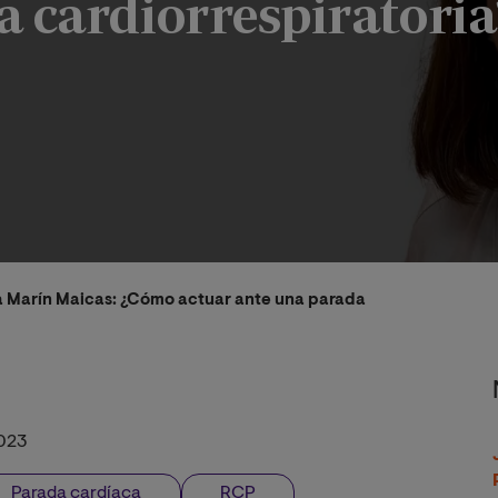
a cardiorrespiratoria
ia Marín Maicas: ¿Cómo actuar ante una parada cardiorrespirato
023
Parada cardíaca
RCP