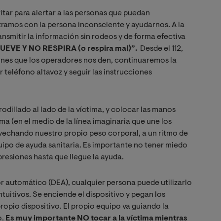
ritar para alertar a las personas que puedan
ramos con la persona inconsciente y ayudarnos. A la
nsmitir la información sin rodeos y de forma efectiva
UEVE Y NO RESPIRA (o respira mal)”.
Desde el 112,
ones que los operadores nos den, continuaremos la
 teléfono altavoz y seguir las instrucciones
rodillado al lado de la víctima, y colocar las manos
ma (en el medio de la línea imaginaria que une los
vechando nuestro propio peso corporal, a un ritmo de
ipo de ayuda sanitaria. Es importante no tener miedo
presiones hasta que llegue la ayuda.
r automático (DEA), cualquier persona puede utilizarlo
ntuitivos. Se enciende el dispositivo y pegan los
opio dispositivo. El propio equipo va guiando la
o.
Es muy importante NO tocar a la víctima mientras