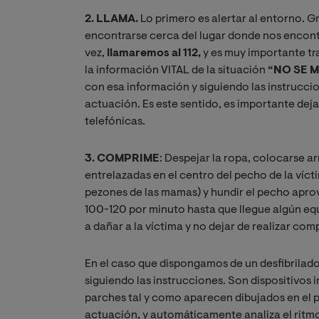
2. LLAMA.
Lo primero es alertar al entorno. G
encontrarse cerca del lugar donde nos encont
vez,
llamaremos al 112,
y es muy importante tra
la información VITAL de la situación
“NO SE M
con esa información y siguiendo las instrucci
actuación. Es este sentido, es importante dejar
telefónicas.
3. COMPRIME
: Despejar la ropa, colocarse ar
entrelazadas en el centro del pecho de la vícti
pezones de las mamas) y hundir el pecho apro
100-120 por minuto hasta que llegue algún equ
a dañar a la víctima y no dejar de realizar com
En el caso que dispongamos de un desfibrilado
siguiendo las instrucciones. Son dispositivos i
parches tal y como aparecen dibujados en el pr
actuación, y automáticamente analiza el ritm