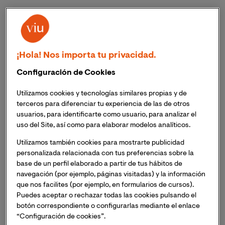
El
Dr. Vicente Andreu Fernández
, docente e
investigador de VIU ha participado en una innovadora
investigación, que mediante el uso de
tecnologías
ómicas e inteligencia artificial
ha desarrollado 4
¡Hola! Nos importa tu privacidad.
modelos mínimamente invasivos para evaluar la
Configuración de Cookies
infección intraamniótica y poder predecir la posibilidad
de parto prematuro en mujeres de alto riesgo.
Utilizamos cookies y tecnologías similares propias y de
terceros para diferenciar tu experiencia de las de otros
usuarios, para identificarte como usuario, para analizar el
Los resultado obtenidos de la investigación suponen un
uso del Site, así como para elaborar modelos analíticos.
importante paso adelante en el desarrollo de un
método o métodos no invasivos, que puedan suponer
Utilizamos también cookies para mostrarte publicidad
una alternativa a la amniocentesis a la hora de
personalizada relacionada con tus preferencias sobre la
determinar el riesgo de un posible parto prematuro,
base de un perfil elaborado a partir de tus hábitos de
navegación (por ejemplo, páginas visitadas) y la información
reduciendo de esta manera el riesgo, tanto del feto
que nos facilites (por ejemplo, en formularios de cursos).
como de la madre
, y permitiendo llevar a término un
Puedes aceptar o rechazar todas las cookies pulsando el
embarazo en 38 semanas de forma exitosa.
botón correspondiente o configurarlas mediante el enlace
“Configuración de cookies”.