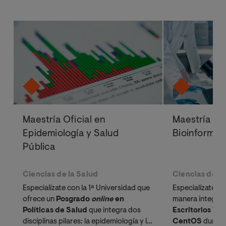
Maestría Oficial en
Maestría Ofi
Epidemiología y Salud
Bioinformát
Pública
Ciencias de la Salud
Ciencias de la
Especialízate con la 1ª Universidad que
Especialízate e
ofrece un
Posgrado
online 
en
manera integral
Políticas de Salud
que integra dos
Escritorios Vi
disciplinas pilares: la epidemiología y la
CentOS
durant