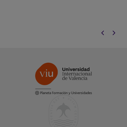
salud pública.
adquiere una só
computación, g
farmacología, á
afrontar los ret
actual.