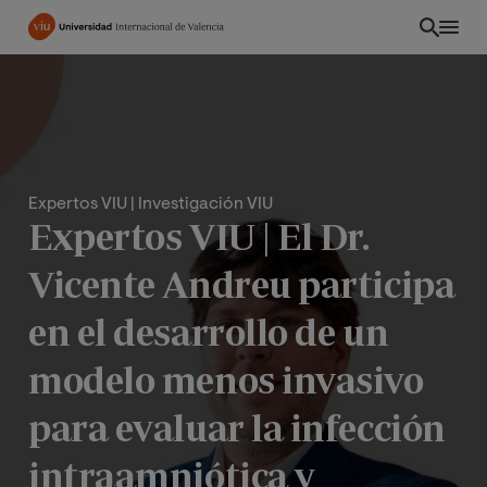
Pasar
al
contenido
principal
Expertos VIU
| Investigación VIU
Expertos VIU | El Dr.
Vicente Andreu participa
en el desarrollo de un
modelo menos invasivo
INT
para evaluar la infección
intraamniótica y