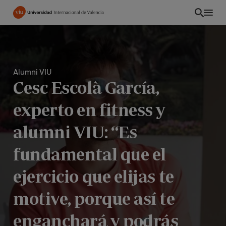
Pasar
al
contenido
principal
Alumni VIU
Cesc Escolà García,
experto en fitness y
alumni VIU: “Es
fundamental que el
ejercicio que elijas te
INT
motive, porque así te
enganchará y podrás