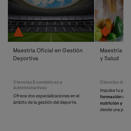
Maestría Oficial en Gestión
Maestría Ofi
Deportiva
y Salud
Ciencias Económicas y
Ciencias de la
Administrativas
Impulsa tu perfi
Ofrece dos especializaciones en el
formación esp
ámbito de la gestión del deporte.
nutrición y ed
desde una persp
adaptada a las 
diferentes grup
titulación inclu