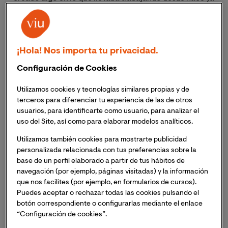
muchos años. Al final cuando Planeta me propone
hacer un libro, tenía muy claro lo que quería trasmitir y
lo dividí en tres partes.
¡Hola! Nos importa tu privacidad.
La primera es una parte más motivacional - personal,
Configuración de Cookies
quería que la gente me conociera un poco más y
entendiera de dónde vengo, lo que he sufrido y todo lo
Utilizamos cookies y tecnologías similares propias y de
que me lo he currado para llegar aquí, que no es solo
terceros para diferenciar tu experiencia de las de otros
suerte.
usuarios, para identificarte como usuario, para analizar el
uso del Site, así como para elaborar modelos analíticos.
Luego la segunda parte es más de entrenamiento y por
Utilizamos también cookies para mostrarte publicidad
qué la gente no sé engancha a éste y por qué sí, como
personalizada relacionada con tus preferencias sobre la
debemos de entrenar y por qué, y el ‘Reto Cesc’ que es
base de un perfil elaborado a partir de tus hábitos de
navegación (por ejemplo, páginas visitadas) y la información
donde propongo dos semanas intensas de muchos
que nos facilites (por ejemplo, en formularios de cursos).
“entrenos” de diez sesiones, más retos de fines de
Puedes aceptar o rechazar todas las cookies pulsando el
semana que se alargan a dos meses. Ese es el reto que
botón correspondiente o configurarlas mediante el enlace
propongo para salir del bucle del sofá, engancharte a
“Configuración de cookies”.
una rutina y entender que se tiene que trabajar la