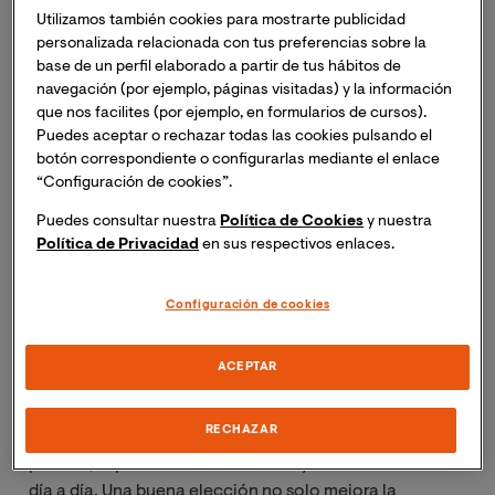
Fisioterapia Neurológica
de la Universidad
Utilizamos también cookies para mostrarte publicidad
Internacional de Valencia (VIU) te invita a la
personalizada relacionada con tus preferencias sobre la
Masterclass Online: “La silla de ruedas capacita: la
base de un perfil elaborado a partir de tus hábitos de
importancia de hacer una buena elección”.
Se trata
navegación (por ejemplo, páginas visitadas) y la información
de una masterclass online que se impartirá a través de
que nos facilites (por ejemplo, en formularios de cursos).
Blackboard.
Puedes aceptar o rechazar todas las cookies pulsando el
botón correspondiente o configurarlas mediante el enlace
“Configuración de cookies”.
Si deseas asistir, inscríbete y recibirás un enlace para
acceder a la sesión el mismo día del evento.
Puedes consultar nuestra
Política de Cookies
y nuestra
Política de Privacidad
en sus respectivos enlaces.
La elección de una silla de ruedas adecuada es un
aspecto fundamental para la calidad de vida, la
Configuración de cookies
autonomía y la salud de las personas con lesión
medular (LM). En esta charla, una fisioterapeuta
ACEPTAR
experta en LM abordará la importancia de realizar una
valoración individualizada antes de escoger una silla,
RECHAZAR
teniendo en cuenta factores como la movilidad, la
postura, la prevención de lesiones y las necesidades del
día a día. Una buena elección no solo mejora la