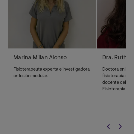
Marina Milian Alonso
Dra. Ruth I
Fisioterapeuta experta e investigadora
Doctora en Fisio
en lesión medular.
fisioterapia neu
docente del Más
Fisioterapia Neu
Compagina su l
coordinación del
en la Fundación 
investigación in
neuromodulación
terapia acuática