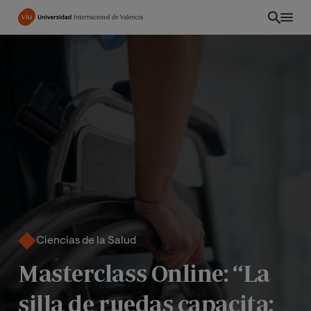
Pasar
al
contenido
principal
Ciencias de la Salud
INT
Masterclass Online: “La
silla de ruedas capacita: