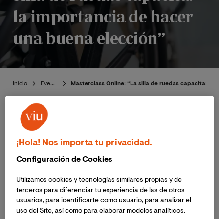
la importancia de hacer
una buena elección”
Inicio
Eventos
Masterclass Online: “La silla de ruedas capacita: la
¡Hola! Nos importa tu privacidad.
Publicado:
26/05/2026
|
Actualizado:
27/05/2026
Configuración de Cookies
Utilizamos cookies y tecnologías similares propias y de
El próximo
martes 16 de junio de 2026 a las 20:00h
terceros para diferenciar tu experiencia de las de otros
(hora peninsular de España),
13:00h
(hora Colombia,
usuarios, para identificarte como usuario, para analizar el
Ecuador y Perú), el
Máster Universitario en
uso del Site, así como para elaborar modelos analíticos.