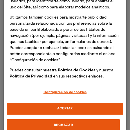
usuarios, para identificarte como usuario, para analizar el
Ecuador)
, tendrá lugar la masterclass
uso del Site, así como para elaborar modelos analíticos.
online "Pedagogía social en residencias de mayores:
acción pedagógica en geriatría".
Inscripción
Utilizamos también cookies para mostrarte publicidad
personalizada relacionada con tus preferencias sobre la
necesaria. Recibirás el mismo día del evento un
base de un perfil elaborado a partir de tus hábitos de
enlace para acceder a la sesión online.
navegación (por ejemplo, páginas visitadas) y la información
que nos facilites (por ejemplo, en formularios de cursos).
Tras la reciente pandemia ha cambiado la vida en las
Puedes aceptar o rechazar todas las cookies pulsando el
residencias de mayores. La Pedagogía se puede
botón correspondiente o configurarlas mediante el enlace
“Configuración de cookies”.
convertir en una herramienta poderosa para afrontar la
nueva realidad tanto normativa como práctica en la
Puedes consultar nuestra
Política de Cookies
y nuestra
vida de los mayores. ¿Desde qué perspectiva? ¿Qué
Política de Privacidad
en sus respectivos enlaces.
papel juegan los profesionales de la Pedagogía? ¿Es
realmente una salida profesional la geriatría para los
Configuración de cookies
profesionales de la pedagogía?
ACEPTAR
Temas que trataremos
Normativa asociada a la dependencia
RECHAZAR