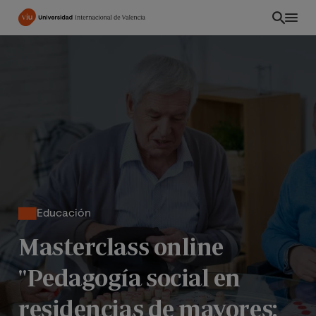
Pasar
al
contenido
principal
Educación
Masterclass online
INT
"Pedagogía social en
residencias de mayores: