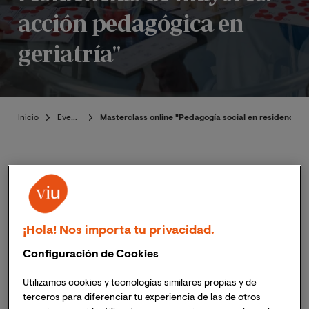
acción pedagógica en
geriatría"
Inicio
Eventos
Masterclass online "Pedagogía social en residencias
Presentación
¡Hola! Nos importa tu privacidad.
Publicado:
27/03/2023
|
Actualizado:
06/11/2023
Configuración de Cookies
Utilizamos cookies y tecnologías similares propias y de
El próximo 27 de abril de 2023, a las 18:30h (hora
terceros para diferenciar tu experiencia de las de otros
España peninsular) ;
11:30h (hora Colombia, Perú y