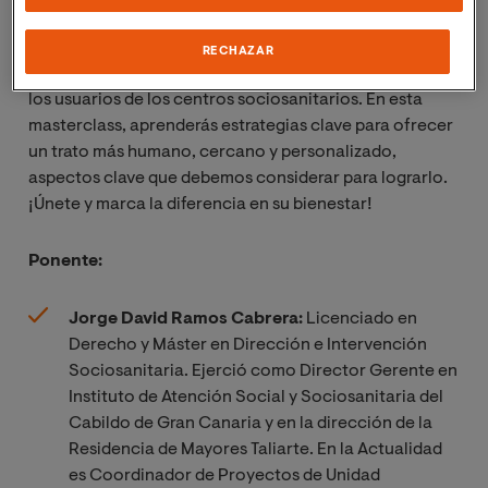
mayor. Para lograrlo, es fundamental conocer sus
necesidades, gustos y preferencias, creando así un
RECHAZAR
entorno donde se sientan valorados y comprendidos de
los usuarios de los centros sociosanitarios. En esta
masterclass, aprenderás estrategias clave para ofrecer
un trato más humano, cercano y personalizado,
aspectos clave que debemos considerar para lograrlo.
¡Únete y marca la diferencia en su bienestar!
Ponente:
Jorge David Ramos Cabrera:
Licenciado en
Derecho y Máster en Dirección e Intervención
Sociosanitaria. Ejerció como Director Gerente en
Instituto de Atención Social y Sociosanitaria del
Cabildo de Gran Canaria y en la dirección de la
Residencia de Mayores Taliarte. En la Actualidad
es Coordinador de Proyectos de Unidad