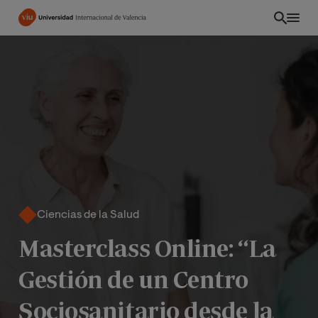
Pasar
al
contenido
principal
Ciencias de la Salud
Masterclass Online: “La
INT
Gestión de un Centro
Sociosanitario desde la