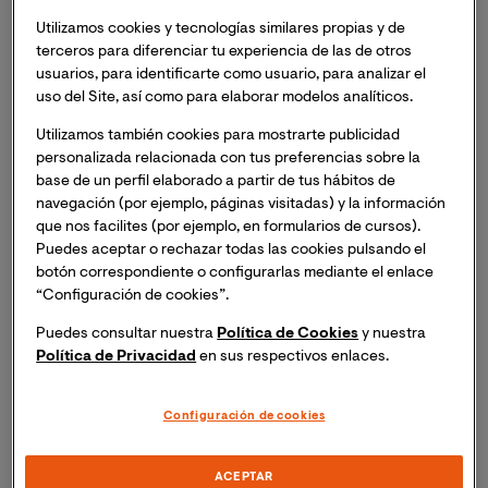
Atención Centrada en la Persona de Ciencias de la
Utilizamos cookies y tecnologías similares propias y de
Salud
organiza la
Masterclass Online: “La Gestión de
terceros para diferenciar tu experiencia de las de otros
un Centro Sociosanitario desde la Atención
usuarios, para identificarte como usuario, para analizar el
Centrada en la Persona”
de la mano del experto Jorge
uso del Site, así como para elaborar modelos analíticos.
David Ramos Cabrera.
Utilizamos también cookies para mostrarte publicidad
personalizada relacionada con tus preferencias sobre la
Si deseas asistir, inscríbete y recibirás un enlace para
base de un perfil elaborado a partir de tus hábitos de
acceder a la sesión el mismo día del evento.
navegación (por ejemplo, páginas visitadas) y la información
que nos facilites (por ejemplo, en formularios de cursos).
Puedes aceptar o rechazar todas las cookies pulsando el
botón correspondiente o configurarlas mediante el enlace
“Configuración de cookies”.
¿Qué veremos en esta sesión?
Puedes consultar nuestra
Política de Cookies
y nuestra
Descubriremos cómo transformar el cuidado de las
Política de Privacidad
en sus respectivos enlaces.
personas mayores con la Atención Centrada en la
Persona (ACP).
Configuración de cookies
Más que un enfoque, la ACP es un compromiso con el
ACEPTAR
respeto, la dignidad y la individualidad de cada persona