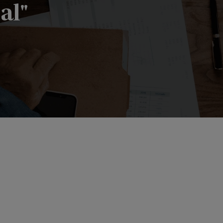
al"
acional"