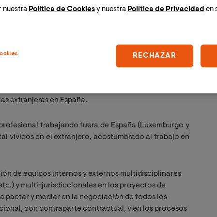
r nuestra
Política de Cookies
y nuestra
Política de Privacidad
en 
ookies
RECHAZAR
s legal:
experiencia profesional en planificación fiscal de las
 las extranjeras en España.
profesional trabajando fuera de España (Luxemburgo y
tal vividos en el extranjero, acostumbrado al trabajo en
ón de equipos internos y externos multidisciplinares
 etc.) y multi-jurisdiccionales en los proyectos de
a pactar y mediar en la negociación de todos los
cional, con contraparte contractual, y en los procesos