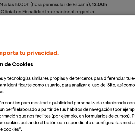
4 a las 18:00h (hora peninsular de España),
12:00h
 Oficial en Fiscalidad Internacional organiza
 holding en la actividad empresarial internacional"
e Across legal.
nlace para acceder a la sesión el mismo día del
mporta tu privacidad.
n de Cookies
s y tecnologías similares propias y de terceros para diferenciar tu e
ara identificarte como usuario, para analizar el uso del Site, así com
egias clave para optimizar la gestión fiscal, proteger
os.
te el uso efectivo de sociedades holding.
én cookies para mostrarte publicidad personalizada relacionada con
un perfil elaborado a partir de tus hábitos de navegación (por ejemp
os y profesionales del derecho, esta clase te brindará
nformación que nos facilites (por ejemplo, en formularios de cursos).
encia y rentabilidad de tus operaciones
as cookies pulsando el botón correspondiente o configurarlas median
e cookies”.