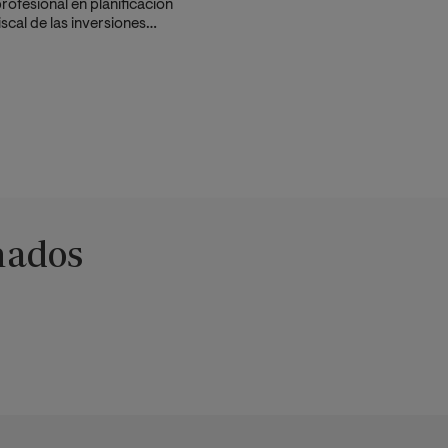
rofesional en planificación
iscal de las inversiones
spañolas en el exterior y de las
xtranjeras en España.
nados