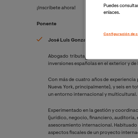
Puedes consulta
¡Inscríbete ahora!
enlaces.
Ponente
Configuración de c
José Luis Gonzalo
.
Of Councel de Acros
Abogado tributarista, con 25 de años de 
inversiones españolas en el exterior y de
Con más de cuatro años de experiencia 
Nueva York, principalmente), y seis en to
un entorno internacional y multicultural.
Experimentado en la gestión y coordinaci
(jurídico, negocio, financiero, auditoría,
asesoramiento internacional. Habituado 
aspectos fiscales de un proyecto interna