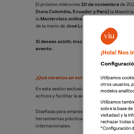
El próximo miércoles
20 de noviembre
de 202
(hora Colombia, Ecuador y Perú)
la Maestría
la
Masterclass online: "El uso de sociedades
de la mano de
José Luis Gonzalo
Of Councel d
Si deseas asistir, inscríbete y recibirás un e
evento.
¡Hola! Nos i
Configuració
¿Qué veremos en esta sesión?
Utilizamos cookie
otros usuarios, p
En esta sesión exclusiva, aprenderás las estrat
modelos analític
activos y facilitar la expansión global median
Utilizamos tambi
sobre la base de 
Diseñada para empresarios, asesores financier
visitadas) y la i
herramientas prácticas para potenciar la efici
rechazar todas l
internacionales.
“Configuración d