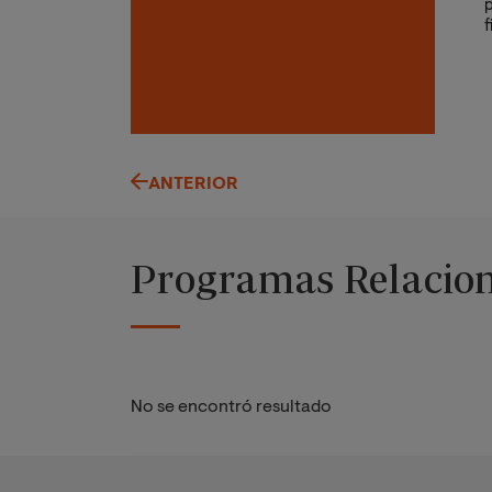
p
f
e
e
ANTERIOR
Programas Relacio
No se encontró resultado