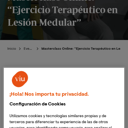
“Ejercicio Terapéutico en
Lesión Medular”
Inicio
Eventos
Masterclass Online: “Ejercicio Terapéutico en Lesión
Publicado:
29/01/2025
|
Actualizado:
29/01/2025
¡Hola! Nos importa tu privacidad.
Configuración de Cookies
El próximo jueves
20 de febrero
de 2025 a las 20:00h
(hora peninsular de España),
14:00h (hora Colombia,
Utilizamos cookies y tecnologías similares propias y de
Ecuador y Perú)
la
Maestría Oficial en Fisioterapia
terceros para diferenciar tu experiencia de las de otros