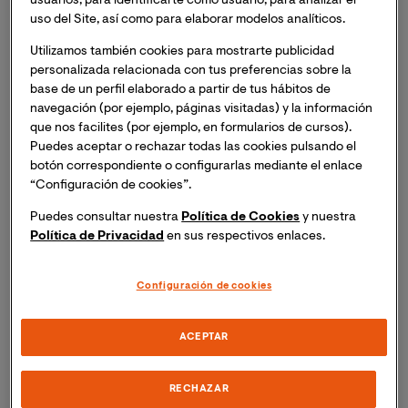
usuarios, para identificarte como usuario, para analizar el
Neurológica
, organiza la
Masterclass Online:
uso del Site, así como para elaborar modelos analíticos.
“Ejercicio Terapéutico en Lesión Medular”
de la mano
de la experta Marina Milian Alonso.
Utilizamos también cookies para mostrarte publicidad
personalizada relacionada con tus preferencias sobre la
base de un perfil elaborado a partir de tus hábitos de
Si deseas asistir, inscríbete y recibirás un enlace para
navegación (por ejemplo, páginas visitadas) y la información
acceder a la sesión el mismo día del evento.
que nos facilites (por ejemplo, en formularios de cursos).
Puedes aceptar o rechazar todas las cookies pulsando el
¿Qué veremos en esta sesión?
botón correspondiente o configurarlas mediante el enlace
“Configuración de cookies”.
Abordaremos el entrenamiento terapéutico de manera
Puedes consultar nuestra
Política de Cookies
y nuestra
específica y efectiva en pacientes con lesión medular.
Política de Privacidad
en sus respectivos enlaces.
¡No te pierdas esta oportunidad de ampliar tus
conocimientos y llevar tu práctica al siguiente nivel!
Configuración de cookies
Ponentes:
ACEPTAR
Marina Milian Alonso:
fisioterapeuta experta e
RECHAZAR
investigadora en lesión medular, reconocida por