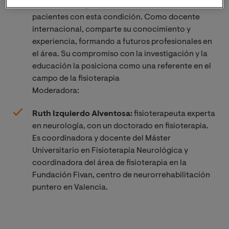
su dedicación y excelencia en el tratamiento de
pacientes con esta condición. Como docente
internacional, comparte su conocimiento y
experiencia, formando a futuros profesionales en
el área. Su compromiso con la investigación y la
educación la posiciona como una referente en el
campo de la fisioterapia
Moderadora:
Ruth Izquierdo Alventosa:
fisioterapeuta experta
en neurología, con un doctorado en fisioterapia.
Es coordinadora y docente del Máster
Universitario en Fisioterapia Neurológica y
coordinadora del área de fisioterapia en la
Fundación Fivan, centro de neurorrehabilitación
puntero en Valencia.