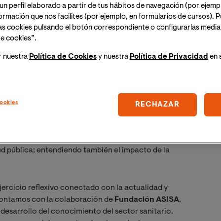
D19?
un perfil elaborado a partir de tus hábitos de navegación (por ejemp
nformación que nos facilites (por ejemplo, en formularios de cursos).
as cookies pulsando el botón correspondiente o configurarlas median
e cookies”.
/2023
r nuestra
Política de Cookies
y nuestra
Política de Privacidad
en 
a mano de
expertos y profesionales del ámbito
lización del sistema sanitario,
los retos a afrontar por
 salud pública
, los nuevos desafíos del profesional de
ookies
RECHAZAR
fermera o la formación como clave de la transformación.
ónde evolucionan los diferentes ámbitos de la salud:
lud pública; entendiendo también el impacto de la
jercicio reflexivo conectado con la actualidad y
, contamos con la colaboración de
Fundación ASISA
,
l desarrollo del conocimiento del sector sanitario.