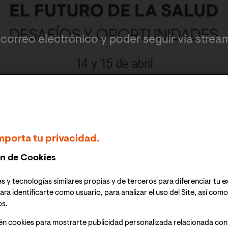
or correo electrónico y poder seguir vía stream
el futuro de la salud: desafíos y oportunidades" con la colabo
mporta tu privacidad.
n de Cookies
ncipales cambios que
s y tecnologías similares propias y de terceros para diferenciar tu e
ara identificarte como usuario, para analizar el uso del Site, así com
onales sanitarios tras el
os.
én cookies para mostrarte publicidad personalizada relacionada con