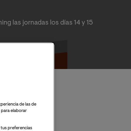
ing las jornadas los días 14 y 15
ración de Fundación Asisa
xperiencia de las de
o para elaborar
 tus preferencias