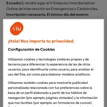
Ecuador)
, tendrá lugar el II Simposio Interdisciplinar
Online de Intervención en Emergencias y Catástrofes
.
Inscripción necesaria. El mismo día del evento
recibirás el enlace para acceder a la sesión online.
La intervención en conflictos bélicos precisa de la
actuación coordinada de diferentes profesionales con
¡Hola! Nos importa tu privacidad.
funciones y labores diferenciadas, con la finalidad de
Configuración de Cookies
auxiliar y garantizar el bienestar de las personas que
sufren las consecuencias tanto de forma directa como
Utilizamos cookies y tecnologías similares propias y de
indirecta. Este simposio pretende proporcionar una
terceros para diferenciar tu experiencia de las de otros
visión global del trabajo que se realiza desde diferentes
usuarios, para identificarte como usuario, para analizar el
perspectivas profesionales, haciendo hincapié en la
uso del Site, así como para elaborar modelos analíticos.
logística, la gestión de recursos, el cuidado de la salud
Utilizamos también cookies para mostrarte publicidad
física y de la salud mental.
personalizada relacionada con tus preferencias sobre la
base de un perfil elaborado a partir de tus hábitos de
El Simposio comenzará con la ponencia inaugural para
navegación (por ejemplo, páginas visitadas) y la información
contextualizar el impacto de los conflictos bélicos. A
que nos facilites (por ejemplo, en formularios de cursos).