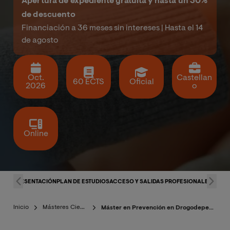
Apertura de expediente gratuita y hasta un 30%
de descuento
Financiación a 36 meses sin intereses | Hasta el 14
de agosto
Oct.
Castellan
60 ECTS
Oficial
2026
o
Online
PRESENTACIÓN
PLAN DE ESTUDIOS
ACCESO Y SALIDAS PROFESIONALES
CLAU
Inicio
Másteres Ciencias de la Salud
Máster en Prevención en Drogodependencias y Otras Conductas Adictivas