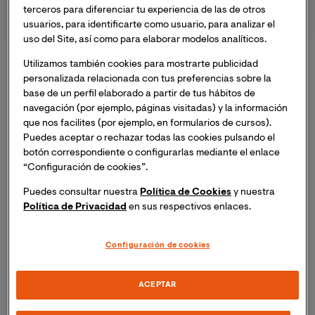
de Prevención.
terceros para diferenciar tu experiencia de las de otros
usuarios, para identificarte como usuario, para analizar el
uso del Site, así como para elaborar modelos analíticos.
Utilizamos también cookies para mostrarte publicidad
Formación diferencial incluida en tu
personalizada relacionada con tus preferencias sobre la
base de un perfil elaborado a partir de tus hábitos de
matrícula
navegación (por ejemplo, páginas visitadas) y la información
que nos facilites (por ejemplo, en formularios de cursos).
El máster incorpora el
Programa Experto en
Puedes aceptar o rechazar todas las cookies pulsando el
Humanización de la Asistencia Sanitaria
(10
botón correspondiente o configurarlas mediante el enlace
ECTS),
orientado a impulsar una
sanidad más
“Configuración de cookies”.
humana
y centrada en el paciente, la familia y los
profesionales. A través de
formación teórica,
Puedes consultar nuestra
Política de Cookies
y nuestra
Política de Privacidad
en sus respectivos enlaces.
análisis de casos clínicos y seminarios
exclusivos,
adquirirás competencias aplicables
desde el primer momento para transformar la
Configuración de cookies
práctica asistencial, aportando un valor
diferencial a tu perfil y contribuyendo a una
ACEPTAR
sanidad más humana y sostenible.