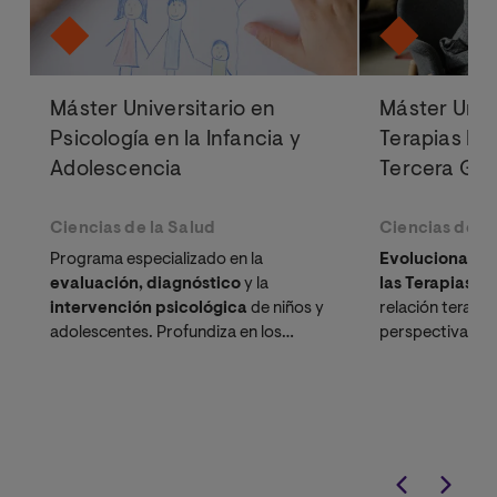
Máster Universitario en
Máster Univ
Psicología en la Infancia y
Terapias Ps
Adolescencia
Tercera Ge
Ciencias de la Salud
Ciencias de la
Programa especializado en la
Evoluciona tu 
evaluación, diagnóstico
y la
las Terapias C
intervención psicológica
de niños y
relación terapé
adolescentes. Profundiza en los
perspectiva int
trastornos más frecuentes de la etapa
evidencia científ
infanto-juvenil con una metodología
adaptada a tu vida profesional y
personal.