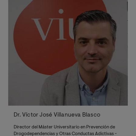
drogodepend
encias: ámbito
familiar
Prevención en
drogodepend
encias: medios
de
comunicación
, ámbito
laboral,
comunitario y
reducción de
riesgos
Dr. Víctor José Villanueva Blasco
Prevención en
conductas
Director del Máster Universitario en Prevención de
adictivas no
Drogodependencias y Otras Conductas Adictivas -