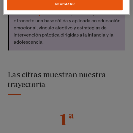
RECHAZAR
Además, tendrás incluido el curso en
Gestión
Emocional y Parentalidad
, diseñado para
ofrecerte una base sólida y aplicada en educación
emocional, vínculo afectivo y estrategias de
intervención práctica dirigidas a la infancia y la
adolescencia.
Las cifras muestran nuestra
trayectoria
1ª