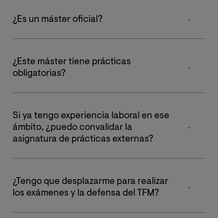
¿Es un máster oficial?
Sí, en
este enlace
puedes ver la publicación del título
en el Registro de Universidades, Centros y Títulos
¿Este máster tiene prácticas
(RUCT) del Ministerio de Educación y Formación
obligatorias?
Profesional del Gobierno de España.
Sí, 6 ECTS, que corresponden a 100 horas de estancia
en el centro. Se realizan en entidades cuya acción esté
Si ya tengo experiencia laboral en ese
orientada a la prevención de drogodependencias y/u
ámbito, ¿puedo convalidar la
otras conductas adictivas. Además de las prácticas
asignatura de prácticas externas?
obligatorias tienes la posibilidad de realizar hasta 500
horas de prácticas extracurriculares.
Se podrá estudiar el reconocimiento de las mismas si
aportas evidencias de experiencia profesional en
¿Tengo que desplazarme para realizar
alguna de las salidas profesionales del título, siguiendo
los exámenes y la defensa del TFM?
las especificaciones de la memoria vigente del título.
No hay que desplazarse en ningún momento, tanto los