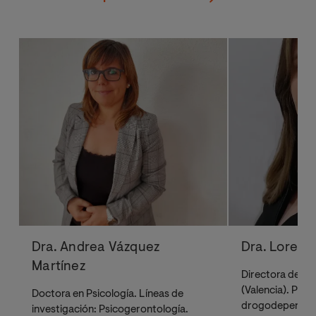
preventiva
Criterios de
calidad
aplicados a la
implementaci
ón, evaluación
y mejora de la
intervención
preventiva
Prácticas
externas
Dra. Andrea Vázquez
Dra. Lorena 
Trabajo Fin de
Martínez
Directora del C
Máster
(Valencia). Psic
Doctora en Psicología. Líneas de
drogodependen
investigación: Psicogerontología.