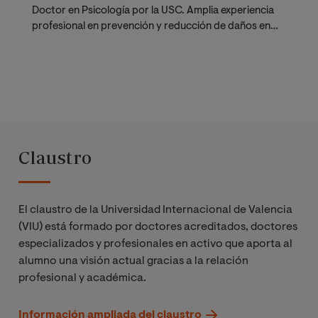
relacionadas a
Doctor en Psicología por la USC. Amplia experiencia
sustancias
profesional en prevención y reducción de daños en
drogodependencias
Prevención
selectiva y
otras
conductas
problema
Claustro
Criterios de
calidad
aplicados a la
El claustro de la Universidad Internacional de Valencia
evaluación de
(VIU) está formado por doctores acreditados, doctores
necesidades y
especializados y profesionales en activo que aporta al
recursos,
alumno una visión actual gracias a la relación
formulación y
profesional y académica.
diseño de la
intervención
Información ampliada del claustro