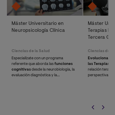
Máster Universitario en
Máster Univ
Neuropsicología Clínica
Terapias Ps
Tercera Ge
Ciencias de la Salud
Ciencias de la
Especialízate con un programa
Evoluciona tu 
referente que aborda las
funciones
las Terapias C
cognitivas
desde la neurobiología, la
relación terapé
evaluación diagnóstica y la
perspectiva int
intervención integral. Un título
oficial,
evidencia científ
baremable en oposiciones
y con
proyección internacional, diseñado
para psicólogos que buscan la
excelencia clínica.