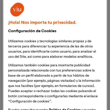
Drug Abuse, 2013). Esto equivale al 8.7% de su
población. En Europa no es mucho mejor la situación.
El Observatorio Europeo de las Drogas y las
Toxicomanías (2013) calcula que son al menos 85
¡Hola! Nos importa tu privacidad.
millones de europeos adultos los que han consumido
Configuración de Cookies
una droga ilegal en algún momento de su vida, lo que
supone la cuarta parte de la población adulta.
Utilizamos cookies y tecnologías similares propias y de
terceros para diferenciar tu experiencia de las de otros
En relación a las consecuencias más graves
usuarios, para identificarte como usuario, para analizar el
relacionadas con el consumo de drogas, la Oficina de
uso del Site, así como para elaborar modelos analíticos.
Naciones Unidas contra la Droga y el Delito (UNODC en
Utilizamos también cookies para mostrarte publicidad
sus siglas en inglés, 2012), apuntaba que entre un 10-
personalizada relacionada con tus preferencias sobre la
13% de los usuarios de drogas son consumidores
base de un perfil elaborado a partir de tus hábitos de
problemáticos con una drogodependencia y/o
navegación (por ejemplo, páginas visitadas) y la información
que nos facilites (por ejemplo, en formularios de cursos).
trastornos relacionados con el consumo de drogas, y
Puedes aceptar o rechazar todas las cookies pulsando el
aproximadamente una de cada 100 muertes de adultos
botón correspondiente o configurarlas mediante el enlace
se debe al consumo de drogas ilícitas. Por su parte, el
“Configuración de cookies”.
National Institute on Drug Abuse (2014) establece que