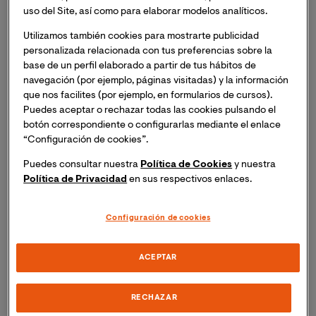
uso del Site, así como para elaborar modelos analíticos.
una buena ocasión para conocer y reflexionar sobre el
papel de las mujeres en el mundo de la traducción y la
Utilizamos también cookies para mostrarte publicidad
comunicación. En todos los momentos históricos
personalizada relacionada con tus preferencias sobre la
decisivos ha habido mujeres que han tenido un papel
base de un perfil elaborado a partir de tus hábitos de
navegación (por ejemplo, páginas visitadas) y la información
clave en el devenir de los acontecimientos, y un
que nos facilites (por ejemplo, en formularios de cursos).
ejemplo de ello es la extraordinaria (y durante muchos
Puedes aceptar o rechazar todas las cookies pulsando el
años silenciada) labor desempeñada por miles de
botón correspondiente o configurarlas mediante el enlace
mujeres durante la Segunda Guerra Mundial.
“Configuración de cookies”.
Dedicamos aquí un pequeño homenaje a las mujeres
Puedes consultar nuestra
Política de Cookies
y nuestra
que trabajaron en
Bletchley Park
, la mansión utilizada
Política de Privacidad
en sus respectivos enlaces.
por el servicio de inteligencia británico para descifrar
mensajes e interceptar códigos nazis, en un colosal
ejercicio de traducción intersemiótica e
Configuración de cookies
interlingüística que tuvo tremendas repercusiones en
el conflicto bélico.
ACEPTAR
Bletchley Park, Station X y el
RECHAZAR