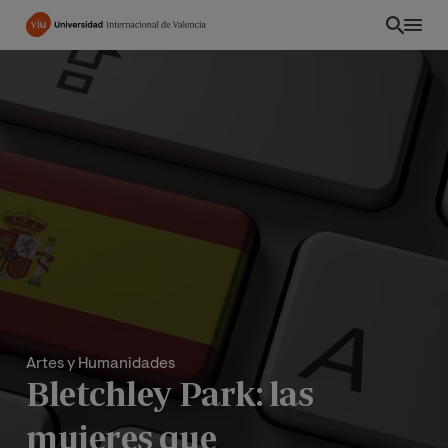
Pasar
al
contenido
principal
Artes y Humanidades
Bletchley Park: las
mujeres que