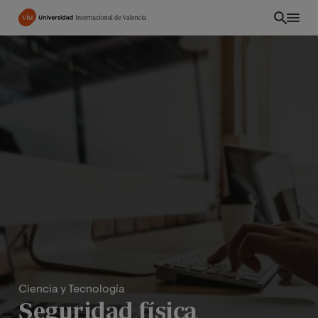
Pasar
al
contenido
principal
Ciencia y Tecnología
Seguridad física