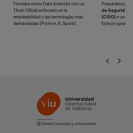
Fórmate como Data Scientist con un
Prepárate para
Título Oficial enfocado en la
de Seguridad d
empleabilidad y las tecnologías más
(CISO)
o analis
demandadas (Python, R, Spark).
Este programa t
formación técni
estratégica, dis
alta demanda d
protección de ac