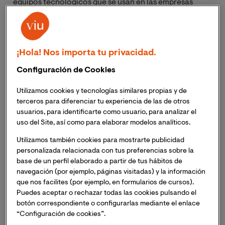
equipos tecnológicos que se usan en las empresas
(ordenadores, móviles, tablets, etc.) Sin embargo, a
veces se centra tanto la problemática en los
ciberataques que se deja de lado la
seguridad física
informática
.
¡Hola! Nos importa tu privacidad.
Configuración de Cookies
Si es importante proteger la información de los
dispositivos, no lo es menos proteger los dispositivos
Utilizamos cookies y tecnologías similares propias y de
en sí mismos. Estos pueden ser “víctima” de
robos o
terceros para diferenciar tu experiencia de las de otros
manejos indebidos
, o incluso
estropearse por una
usuarios, para identificarte como usuario, para analizar el
uso del Site, así como para elaborar modelos analíticos.
sobrecarga de tensión o sufrir un accidente
.
Utilizamos también cookies para mostrarte publicidad
personalizada relacionada con tus preferencias sobre la
¿Qué es la seguridad física
base de un perfil elaborado a partir de tus hábitos de
informática?
navegación (por ejemplo, páginas visitadas) y la información
que nos facilites (por ejemplo, en formularios de cursos).
Puedes aceptar o rechazar todas las cookies pulsando el
Este concepto hace referencia a todas aquellas
botón correspondiente o configurarlas mediante el enlace
medidas que se pueden adoptar para
proteger
“Configuración de cookies”.
físicamente los dispositivos electrónicos que