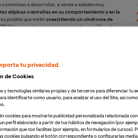
 comienzan a desarrollar, a veces a edades muy
as atípicas o extrañas en su comportamiento y en la
 es posible que estén
coexistiendo un síndrome de
(TEA)
. La prevalencia de esta coincidencia difiere de
tre un 5-10%.
a coexistencia del
mporta tu privacidad.
on el autismo?
n de Cookies
s y tecnologías similares propias y de terceros para diferenciar tu e
mbulación, es posible observar una serie de conductas
ara identificarte como usuario, para analizar el uso del Site, así com
iñas con síndrome de Down que nos pueden poner
os.
e TEA.
én cookies para mostrarte publicidad personalizada relacionada con
un perfil elaborado a partir de tus hábitos de navegación (por ejemp
edos en la boca o aleteo de la mano.
nformación que nos facilites (por ejemplo, en formularios de cursos).
as cookies pulsando el botón correspondiente o configurarlas median