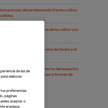
Actuaciones del profesorado frente a niños
autistas
La sociabilización en el aula de los niños con
autismo
¿Pueden coexistir el síndrome de Down y el
autismo?
Los distintos tipos de trastorno del espectro
xperiencia de las de
autista (TEA): características y formas de
o para elaborar
intervención en el aula
 tus preferencias
lo, páginas
 Puedes aceptar o
te el enlace