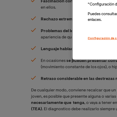
Fascinación con las luces
, los ventilad
“Configuración d
en ellos.
Puedes consulta
Rechazo extremo por los alimentos
.
enlaces.
Problemas del lenguaje receptivo
, mal
apariencia de que el niño no oye.
Configuración de c
Lenguaje hablado altamente repetitivo
En ocasiones
se pueden presentar con
(movimiento constante de los ojos), o hi
Retraso considerable en las destrezas
De cualquier modo, conviene recalcar que un 
joven, es posible que presente alguna o varias
necesariamente que tenga
, o vaya a tener e
(TEA)
. El diagnostico debe realizarlo siempre