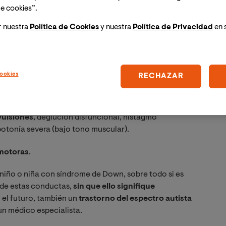
ores de techo o los dedos y quedarse con la mirada fija
e cookies”.
r nuestra
Política de Cookies
y nuestra
Política de Privacidad
en 
a comprensión y uso de gestos, posiblemente dando la
ookies
RECHAZAR
o estar ausente.
vulsiones
, deglución disfuncional, nistagmo
potonía severa (bajo tono muscular).
 motoras
.
niño o niña con síndrome de Down, sobre todo si es
 de estas conductas,
sin que ello signifique
n el futuro, también un
trastorno del espectro autista
 un médico especialista.