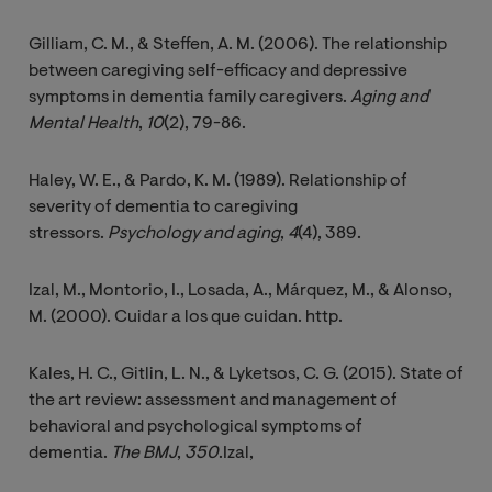
Gilliam, C. M., & Steffen, A. M. (2006). The relationship
between caregiving self-efficacy and depressive
symptoms in dementia family caregivers.
Aging and 
Mental Health
,
10
(2), 79-86.
Haley, W. E., & Pardo, K. M. (1989). Relationship of
severity of dementia to caregiving
stressors.
Psychology and aging
,
4
(4), 389.
Izal, M., Montorio, I., Losada, A., Márquez, M., & Alonso,
M. (2000). Cuidar a los que cuidan. http.
Kales, H. C., Gitlin, L. N., & Lyketsos, C. G. (2015). State of
the art review: assessment and management of
behavioral and psychological symptoms of
dementia.
The BMJ
,
350
.Izal,