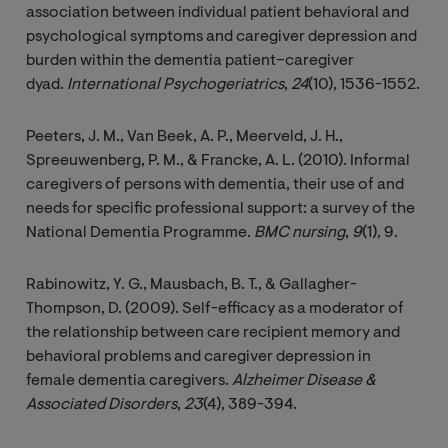
association between individual patient behavioral and
psychological symptoms and caregiver depression and
burden within the dementia patient–caregiver
dyad.
International Psychogeriatrics
,
24
(10), 1536-1552.
Peeters, J. M., Van Beek, A. P., Meerveld, J. H.,
Spreeuwenberg, P. M., & Francke, A. L. (2010). Informal
caregivers of persons with dementia, their use of and
needs for specific professional support: a survey of the
National Dementia Programme.
BMC nursing
,
9
(1), 9.
Rabinowitz, Y. G., Mausbach, B. T., & Gallagher-
Thompson, D. (2009). Self-efficacy as a moderator of
the relationship between care recipient memory and
behavioral problems and caregiver depression in
female dementia caregivers.
Alzheimer Disease & 
Associated Disorders
,
23
(4), 389-394.