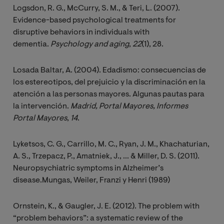
Logsdon, R. G., McCurry, S. M., & Teri, L. (2007).
Evidence-based psychological treatments for
disruptive behaviors in individuals with
dementia.
Psychology and aging
,
22
(1), 28.
Losada Baltar, A. (2004). Edadismo: consecuencias de
los estereotipos, del prejuicio y la discriminación en la
atención a las personas mayores. Algunas pautas para
la intervención.
Madrid, Portal Mayores, Informes 
Portal Mayores
,
14
.
Lyketsos, C. G., Carrillo, M. C., Ryan, J. M., Khachaturian,
A. S., Trzepacz, P., Amatniek, J., ... & Miller, D. S. (2011).
Neuropsychiatric symptoms in Alzheimer’s
disease.Mungas, Weiler, Franzi y Henri (1989)
Ornstein, K., & Gaugler, J. E. (2012). The problem with
“problem behaviors”: a systematic review of the