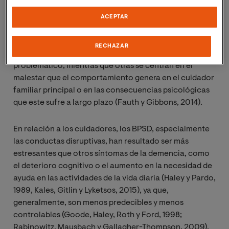
Determinar qué conductas son más problemáticas va a
ACEPTAR
depender del concepto de “problemático” que se
asuma en las diferentes investigaciones. Así, algunas se
RECHAZAR
centran en la frecuencia del comportamiento
problemático, mientras que otras se centran en el
malestar que el comportamiento genera en el cuidador
familiar principal o en las consecuencias psicológicas
que este sufre a largo plazo (Fauth y Gibbons, 2014).
En relación a los cuidadores, los BPSD, especialmente
las conductas disruptivas, han resultado ser más
estresantes que otros síntomas de la demencia, como
el deterioro cognitivo o el aumento en la necesidad de
ayuda en las actividades de la vida diaria (Haley y Pardo,
1989, Kales, Gitlin y Lyketsos, 2015), ya que,
generalmente, son menos predecibles y menos
controlables (Goode, Haley, Roth y Ford, 1998;
Rabinowitz, Mausbach y Gallagher-Thompson, 2009).