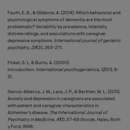
Fauth, E. B., & Gibbons, A. (2014). Which behavioral and
psychological symptoms of dementia are the most
problematic? Variability by prevalence, intensity,
distress ratings, and associations with caregiver
depressive symptoms.
International journal of geriatric 
psychiatry
,
29
(3), 263-271.
Finkel, S. I., & Burns, A. (2000).
Introduction.
International psychogeriatrics
,
12
(S1), 9-
12.
García-Alberca, J. M., Lara, J. P., & Berthier, M. L. (2011).
Anxiety and depression in caregivers are associated
with patient and caregiver characteristics in
Alzheimer's disease.
The International Journal of 
Psychiatry in Medicine
,
41
(1), 57-69.Goode, Haley, Roth
y Ford, 1998;