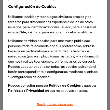
Los BPSD son un problema común, estimándose que
Configuración de Cookies
entre un 70% y un 90% de las personas con demencia
moderada o severa van a manifestar comportamientos
Utilizamos cookies y tecnologías similares propias y de
terceros para diferenciar tu experiencia de las de otros
problemáticos clínicamente significativos (Davis,
usuarios, para identificarte como usuario, para analizar el
Buckwalter y Burgio, 1997). Estos problemas pueden ser
uso del Site, así como para elaborar modelos analíticos.
de diferentes tipos y habitualmente se han clasificado
en dimensiones. Así, por ejemplo, Cohen-Mansfield,
Utilizamos también cookies para mostrarte publicidad
Marx y Rosenthal (1990) identificaron tres dimensiones:
personalizada relacionada con tus preferencias sobre la
base de un perfil elaborado a partir de tus hábitos de
conductas agresivas (p. ej., “morder”), conductas
navegación (por ejemplo, páginas visitadas) y la información
físicamente no agresivas (p. ej., “deambulación”) y
que nos facilites (por ejemplo, en formularios de cursos).
conducta verbalmente agitada (p. ej., “repetición de
Puedes aceptar o rechazar todas las cookies pulsando el
frases o preguntas”). Mungas, Weiler, Franzi y Henri
botón correspondiente o configurarlas mediante el enlace
(1989) las categorizaron en agresiones físicas, agresión
“Configuración de cookies”.
verbal, agitación y deambulación. Teri y cols., (1992) las
Puedes consultar nuestra
Política de Cookies
y nuestra
clasificaron en tres dimensiones: problemas de
Política de Privacidad
en sus respectivos enlaces.
memoria (p.ej., olvida eventos recientes), conductas
disruptivas (p. ej., “intenta dañar a otros”) conductas
Configuración de cookies
depresivas (p. ej., “llora”).