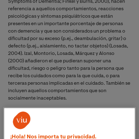
Symptoms of Dementia; Finkel y Burns, 2000), hacen
referencia a aquellos comportamientos, reacciones
psicológicas y síntomas psiquiátricos que están
presentes en un importante porcentaje de personas
con demencia y que son considerados un problema o
dificultad por su exceso (p.ej., deambulación, gritar) o
defecto (p.ej., aislamiento, no tactar objetos) (Losada,
2004). Izal, Montorio, Losada, Márquez y Alonso
(2000) añadieron el que pudieran suponer una
dificultad, riesgo o peligro tanto para la persona que
recibe los cuidados como para la que cuida, o para
terceras personas implicadas en el cuidado. También se
incluyen aquellos comportamientos que son
socialmente inaceptables.
Se pueden encontrar otras definiciones semejantes en,
Cohen- Mansfield, (2001), y Lyketsos, Carrillo, Ryan,
Khachaturian, Trzepacz y Amatniek (2011) entre otros.
¡Hola! Nos importa tu privacidad.