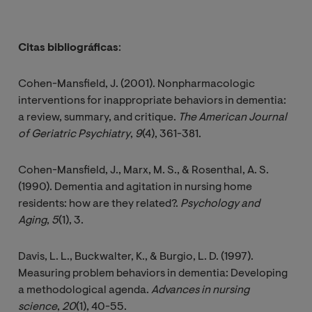
Citas bibliográficas
:
Cohen-Mansfield, J. (2001). Nonpharmacologic
interventions for inappropriate behaviors in dementia:
a review, summary, and critique.
The American Journal 
of Geriatric Psychiatry
,
9
(4), 361-381.
Cohen-Mansfield, J., Marx, M. S., & Rosenthal, A. S.
(1990). Dementia and agitation in nursing home
residents: how are they related?.
Psychology and 
Aging
,
5
(1), 3.
Davis, L. L., Buckwalter, K., & Burgio, L. D. (1997).
Measuring problem behaviors in dementia: Developing
a methodological agenda.
Advances in nursing 
science
,
20
(1), 40-55.