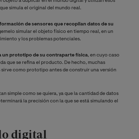
objeto a duplicar en el mundo digital y utilizan esos
ue simula el original del mundo real.
nformación de sensores que recopilan datos de su
 gemelo simular el objeto físico en tiempo real, en un
imiento y los problemas potenciales.
 un prototipo de su contraparte física
, en cuyo caso
da que se refina el producto. De hecho, muchas
les sirve como prototipo antes de construir una versión
tan simple como se quiera, ya que la cantidad de datos
determinará la precisión con la que se está simulando el
o digital