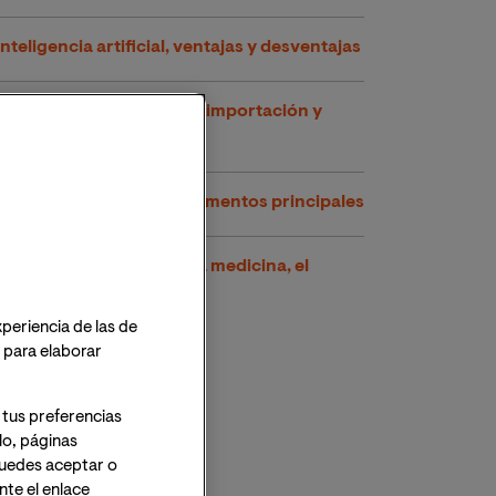
Inteligencia artificial, ventajas y desventajas
Inteligencia artifcial en la importación y
exportación
Lógica digital y sus fundamentos principales
Inteligencia artificial en la medicina, el
futuro es ahora
xperiencia de las de
o para elaborar
 tus preferencias
lo, páginas
 Puedes aceptar o
te el enlace