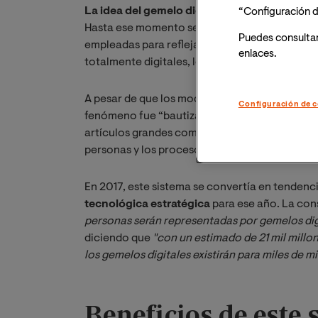
La idea del gemelo digital surgió por primer
“Configuración d
Hasta ese momento se usaban maquetas a gran 
Puedes consulta
empleadas para reflejar y diagnosticar problem
enlaces.
totalmente digitales, lo que abarata su coste 
A pesar de que los modelos digitales se usan
Configuración de c
fenómeno fue “bautizado”. En la actualidad,
e
artículos grandes como edificios, fábricas e i
personas y los procesos pueden tener gemelos
En 2017, este sistema se convertía en tendenci
tecnológica estratégica
para ese año. La con
personas serán representadas por gemelos dig
diciendo que
"con un estimado de 21 mil millo
los gemelos digitales existirán para miles de m
Beneficios de este 