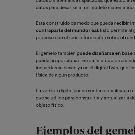
datos o matemáticas aplicadas, que estudian el 
datos para desarrollar un modelo matemático q
Está construido de modo que pueda
recibir i
contraparte del mundo real
. Esto permite al
proceso que ofrece información sobre el rend
El gemelo también
puede diseñarse en base a
puede proporcionar retroalimentación a medi
industrias se basan ya en el digital twin, que 
física de algún producto.
La versión digital puede ser tan complicada o 
que se utilice para construirla y actualizarla 
objeto físico.
Ejemplos del gemel