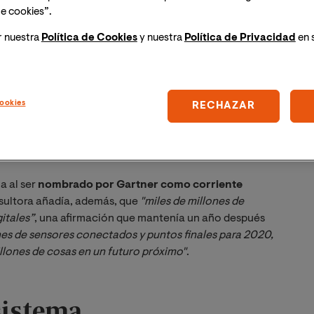
a vez en la NASA en los años 80 del siglo pasado
.
e cookies”.
escala de las cápsulas espaciales que eran
r nuestra
Política de Cookies
y nuestra
Política de Privacidad
en 
as en órbita. Hoy en día, todas las simulaciones son
y permite que el trabajo sea mucho más rápido.
 desde hace décadas, no fue hasta 2003 cuando este
ookies
RECHAZAR
l uso de los digital twins se ha expandido
para incluir
ncluso ciudades. Hay quien afirma que incluso las
 digitales, expandiendo el concepto aún más.
a al ser
nombrado por Gartner como corriente
sultora añadía, además, que
"miles de millones de 
itales”
, una afirmación que mantenía un año después
nes de sensores conectados y puntos finales para 2020, 
illones de cosas en un futuro próximo"
.
sistema