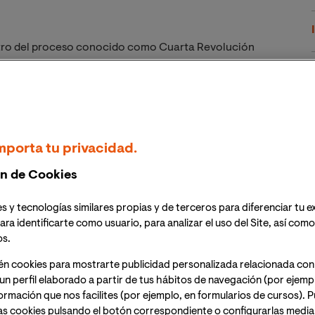
tro del proceso conocido como Cuarta Revolución
rnet de las cosas, la inteligencia artificial y el
strias crear productos mucho más avanzados y mejor
mporta tu privacidad.
digital?
n de Cookies
sistema físico
. La tecnología detrás de los gemelos
s y tecnologías similares propias y de terceros para diferenciar tu e
” digital de un elemento físico, a fin de
monitorizarlo y
ara identificarte como usuario, para analizar el uso del Site, así com
ímulos o circunstancias
.
os.
én cookies para mostrarte publicidad personalizada relacionada con
ueños prototipos, hoy en día se ha digitalizado el
un perfil elaborado a partir de tus hábitos de navegación (por ejemp
nformación que nos facilites (por ejemplo, en formularios de cursos).
as cookies pulsando el botón correspondiente o configurarlas median