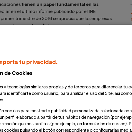
nicaciones
tienen un papel fundamental en las
ciar en el último informe publicado por el INE
el primer trimestre de 2016 se aprecia que las empresas
as online para beneficiar sus procesos y alcanzar
 la manera en la cual España va acomodándose a las
os los recursos que favorecen a las empresas a
mporta tu privacidad.
n de Cookies
gratuita: Formación en
s y tecnologías similares propias y de terceros para diferenciar tu e
 disciplinas que seguirán
ara identificarte como usuario, para analizar el uso del Site, así com
os.
les tras la cuarta
én cookies para mostrarte publicidad personalizada relacionada con
un perfil elaborado a partir de tus hábitos de navegación (por ejemp
nformación que nos facilites (por ejemplo, en formularios de cursos).
as cookies pulsando el botón correspondiente o configurarlas median