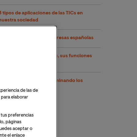
3 tipos de aplicaciones de las TICs en
nuestra sociedad
El entorno TIC en las empresas españolas
Gestores de proyectos tic, sus funciones
principales
Salidas profesionales dominando los
sistemas tic
xperiencia de las de
o para elaborar
 tus preferencias
lo, páginas
 Puedes aceptar o
te el enlace