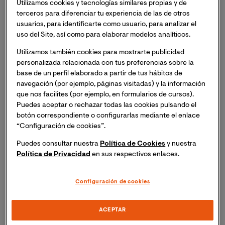
Utilizamos cookies y tecnologías similares propias y de
los ordenadores. Es más, a menudo verás que utiliza un
terceros para diferenciar tu experiencia de las de otros
sistema de numeración hexadecimal el cual no está
usuarios, para identificarte como usuario, para analizar el
basado en diez.
uso del Site, así como para elaborar modelos analíticos.
Utilizamos también cookies para mostrarte publicidad
personalizada relacionada con tus preferencias sobre la
base de un perfil elaborado a partir de tus hábitos de
navegación (por ejemplo, páginas visitadas) y la información
¿Cuál es un sistema de
que nos facilites (por ejemplo, en formularios de cursos).
numeración natural?
Puedes aceptar o rechazar todas las cookies pulsando el
botón correspondiente o configurarlas mediante el enlace
“Configuración de cookies”.
Las computadoras cuentan en grupos de dos. Es un
hecho de la electrónica que la forma más fácil de
Puedes consultar nuestra
Política de Cookies
y nuestra
almacenar y manipular la información es por los
Política de Privacidad
en sus respectivos enlaces.
estados ON-OFF. Una bombilla de luz está encendida o
apagada. Se trata de un grupo de dos, es binario, por lo
Configuración de cookies
que las potencias de dos se convierten en las
agrupaciones naturales para contadores electrónicos.
ACEPTAR
2, 4, 8, 16, 32, 64, 128, 256. Hemos estado usando