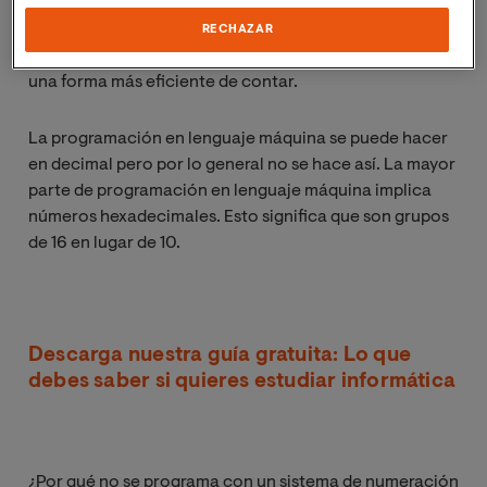
decenas tanto tiempo que hemos llegado a pensar que
es el mejor sistema de numeración. Sin embargo no lo
RECHAZAR
es. Lo que es más natural es en base dos. Base dos es
una forma más eficiente de contar.
La programación en lenguaje máquina se puede hacer
en decimal pero por lo general no se hace así. La mayor
parte de programación en lenguaje máquina implica
números hexadecimales. Esto significa que son grupos
de 16 en lugar de 10.
Descarga nuestra guía gratuita: Lo que
debes saber si quieres estudiar informática
¿Por qué no se programa con un sistema de numeración