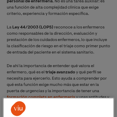
personal de enfermería
. No es una tarea auxiliar: es
una función de alta complejidad clínica que exige
criterio, experiencia y formación específica.
La
Ley 44/2003 (LOPS)
reconoce a los enfermeros
como responsables de la dirección, evaluación y
prestación de los cuidados enfermeros, lo que incluye
la clasificación de riesgo en el triaje como primer punto
de entrada del paciente en el sistema sanitario.
De ahí la importancia de entender qué valora el
enfermero, qué es el
triaje avanzado
y qué perfil se
necesita para ejercerlo. Esto ayuda a comprender por
qué esta función exige mucho más que estar en la
puerta de urgencias y la importancia de tener una
formación completa en enfermería
y unas aptitudes y
actitudes adecuadas.