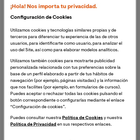
Índice
¡Hola! Nos importa tu privacidad.
Configuración de Cookies
Qué valora el enfermero durante el triaje
Utilizamos cookies y tecnologías similares propias y de
Qué es el triaje avanzado y qué permite hacer al
terceros para diferenciar tu experiencia de las de otros
usuarios, para identificarte como usuario, para analizar el
enfermero
uso del Site, así como para elaborar modelos analíticos.
Perfil competencial del enfermero de triaje: qué
Utilizamos también cookies para mostrarte publicidad
se necesita para ejercerlo
personalizada relacionada con tus preferencias sobre la
base de un perfil elaborado a partir de tus hábitos de
Formación para hacer triaje en urgencias
navegación (por ejemplo, páginas visitadas) y la información
que nos facilites (por ejemplo, en formularios de cursos).
Puedes aceptar o rechazar todas las cookies pulsando el
Qué valora el enfermero
botón correspondiente o configurarlas mediante el enlace
durante el triaje
“Configuración de cookies”.
Puedes consultar nuestra
Política de Cookies
y nuestra
El objetivo no es diagnosticar, sino determinar
cuánto
Política de Privacidad
en sus respectivos enlaces.
puede esperar el paciente de forma segura
. Para ello,
el enfermero realiza una valoración estructurada en