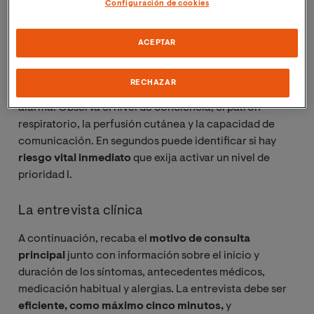
Configuración de cookies
tres fases complementarias.
ACEPTAR
La primera impresión
En cuanto el paciente entra,
el enfermero realiza una
RECHAZAR
evaluación visual rápida
para detectar señales de
alarma. Observa el nivel de conciencia, el patrón
respiratorio, la perfusión cutánea y la capacidad de
comunicación. En segundos puede identificar si hay
riesgo vital inmediato
que exija activar un nivel de
prioridad I.
La entrevista clínica
A continuación, recaba el
motivo de consulta
principal
junto con información sobre el inicio y
duración de los síntomas, antecedentes médicos,
medicación habitual y alergias. La entrevista debe ser
eficiente, como máximo cinco minutos,
y