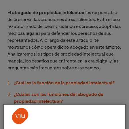
El
abogado de propiedad intelectual
es responsable
de preservar las creaciones de sus clientes. Evita el uso
no autorizado de ideas y, cuando es preciso, adopta las
medidas legales para defender los derechos de sus
representados. A lo largo de este artículo, te
mostramos cómo opera dicho abogado en este ámbito.
Analizaremos los tipos de propiedad intelectual que
maneja, los desafíos que enfrenta en la era digital y las
preguntas más frecuentes sobre este campo.
¿Cuál es la función de la propiedad intelectual?
¿Cuáles son las funciones del abogado de
propiedad intelectual?
Tipos de propiedad intelectual que protege un
abogado