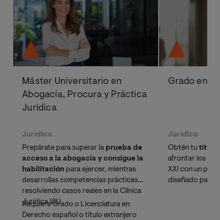
Máster Universitario en
Grado en D
Abogacía, Procura y Práctica
Jurídica
Jurídico
Jurídico
Prepárate para superar la
prueba de
Obtén tu
título 
acceso a la abogacía y consigue la
afrontar los desa
habilitación
para ejercer, mientras
XXI con un pro
desarrollas competencias prácticas
diseñado para p
resolviendo casos reales en la Clínica
buscan concilia
Jurídica VIU.
resolución de ca
Requiere Grado o Licenciatura en
guiado por un c
Derecho español o título extranjero