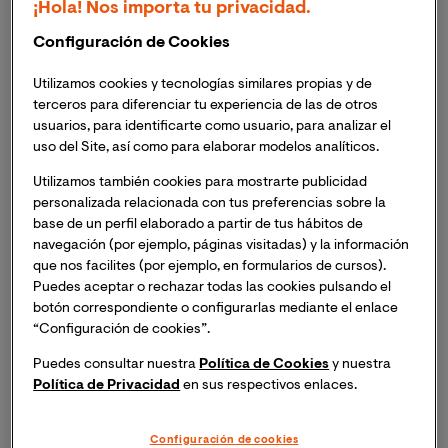
¡Hola! Nos importa tu privacidad.
El delito de propiedad intelectual
Configuración de Cookies
¿Qué tipo de clientes atiende un abogado en
propiedad intelectual?
Utilizamos cookies y tecnologías similares propias y de
terceros para diferenciar tu experiencia de las de otros
¿Cuál es la función de la
usuarios, para identificarte como usuario, para analizar el
uso del Site, así como para elaborar modelos analíticos.
propiedad intelectual?
Utilizamos también cookies para mostrarte publicidad
personalizada relacionada con tus preferencias sobre la
La
propiedad intelectual
es un conjunto de derechos
base de un perfil elaborado a partir de tus hábitos de
exclusivos que se les otorgan a los creadores sobre sus
navegación (por ejemplo, páginas visitadas) y la información
invenciones y obras. Su principal finalidad es proteger y
que nos facilites (por ejemplo, en formularios de cursos).
explotar comercialmente sus creaciones. Entre las
Puedes aceptar o rechazar todas las cookies pulsando el
botón correspondiente o configurarlas mediante el enlace
principales funciones de la propiedad intelectual están:
“Configuración de cookies”.
Incentivar la innovación y la creatividad
. Al
Puedes consultar nuestra
Política de Cookies
y nuestra
Política de Privacidad
en sus respectivos enlaces.
otorgar a las personas creadoras un monopolio
temporal sobre sus creaciones, se fomenta el
desarrollo de nuevas ideas y productos.
Configuración de cookies