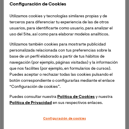
que muestran evidencias de sociabilidad en los niños y
Configuración de Cookies
las niñas. Por ejemplo, los comportamientos de
aproximación, las conductas de intercambio, la
Utilizamos cookies y tecnologías similares propias y de
expresión de interés, las palabras de agradecimiento
terceros para diferenciar tu experiencia de las de otros
usuarios, para identificarte como usuario, para analizar el
son valoradas positivamente siendo evidencias de
uso del Site, así como para elaborar modelos analíticos.
desarrollo de la sociabilidad en el niño. Los adultos
tendemos a considerar que el desarrollo afectivo,
Utilizamos también cookies para mostrarte publicidad
cognitivo e intelectual del niño está muy vinculado a la
personalizada relacionada con tus preferencias sobre la
sociabilidad. La
psicología y las ciencias de la
base de un perfil elaborado a partir de tus hábitos de
navegación (por ejemplo, páginas visitadas) y la información
educación
desde distintos enfoques y perspectivas
que nos facilites (por ejemplo, en formularios de cursos).
avalan la anterior afirmación.
Puedes aceptar o rechazar todas las cookies pulsando el
botón correspondiente o configurarlas mediante el enlace
En distintos momentos de la historia de la psicología y
“Configuración de cookies”.
las ciencias de la educación, los términos
Puedes consultar nuestra
Política de Cookies
y nuestra
temperamento, carácter, personalidad e identidad han
Política de Privacidad
en sus respectivos enlaces.
sido utilizados para describir cómo son los niños y cuál
es su desarrollo, pero también, con la finalidad de
Configuración de cookies
establecer patrones que ayuden a los padres y los
educadores a construir esta identidad en los niños. La