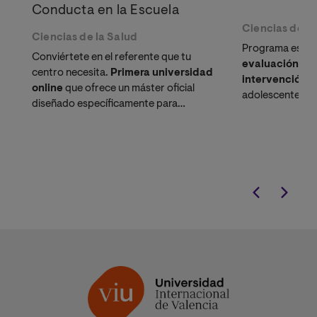
Conducta en la Escuela
Ciencias de la
Ciencias de la Salud
Programa especi
Conviértete en el referente que tu
evaluación, di
centro necesita.
Primera universidad
intervención p
online
que ofrece un máster oficial
adolescentes. P
diseñado específicamente para
trastornos más 
abordar los retos de convivencia y
infanto-juvenil
salud mental en el aula.
adaptada a tu v
personal.