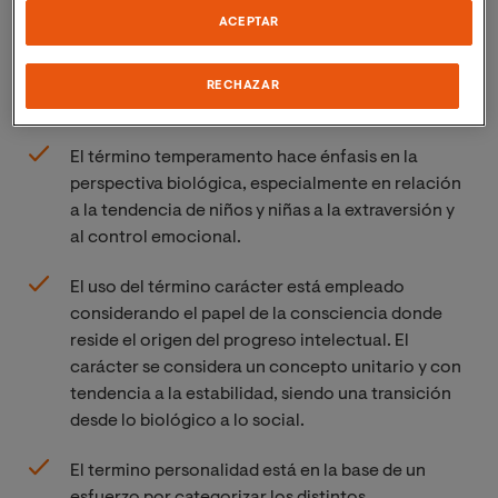
sociabilidad ha tenido un papel destacado en la
ACEPTAR
delimitación de las fases que describen cómo son los
niños y las niñas en las distintas edades. Las propuestas
RECHAZAR
en este sentido son diversas:
El término temperamento hace énfasis en la
perspectiva biológica, especialmente en relación
a la tendencia de niños y niñas a la extraversión y
al control emocional.
El uso del término carácter está empleado
considerando el papel de la consciencia donde
reside el origen del progreso intelectual. El
carácter se considera un concepto unitario y con
tendencia a la estabilidad, siendo una transición
desde lo biológico a lo social.
El termino personalidad está en la base de un
esfuerzo por categorizar los distintos