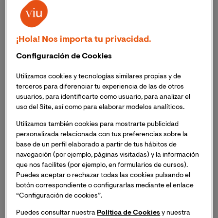
enfermedades neurodegenerativas que
pueden cursar
con demencia
. Tal es el caso de las proteínas tau y beta
amiloide pierden su forma original y terminan
resultando tóxicas a las neuronas.
¡Hola! Nos importa tu privacidad.
Configuración de Cookies
Lo mismo sucede en la enfermedad de Parkinson y la
demencia con cuerpos de Lewy. En estos dos últimos
Utilizamos cookies y tecnologías similares propias y de
casos el agregado proteico patológico se ha
terceros para diferenciar tu experiencia de las de otros
denominado cuerpo de Lewy, siendo considerada una
usuarios, para identificarte como usuario, para analizar el
uso del Site, así como para elaborar modelos analíticos.
de las causas fundamentales del proceso
neurodegenerativo.
Utilizamos también cookies para mostrarte publicidad
personalizada relacionada con tus preferencias sobre la
base de un perfil elaborado a partir de tus hábitos de
¿Qué es un cuerpo de Lewy?
navegación (por ejemplo, páginas visitadas) y la información
que nos facilites (por ejemplo, en formularios de cursos).
Descubiertos por el médico alemán Friedrich H. Lewy
Puedes aceptar o rechazar todas las cookies pulsando el
botón correspondiente o configurarlas mediante el enlace
en 1912, los cuerpos de Lewy fueron son estructuras
“Configuración de cookies”.
proteicas de
forma redondeada
que tienen por
componente fundamental la proteína alfa-sinucleína.
Puedes consultar nuestra
Política de Cookies
y nuestra