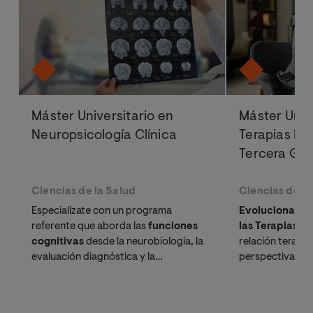
Máster Universitario en
Máster Univ
Neuropsicología Clínica
Terapias Ps
Tercera Ge
Ciencias de la Salud
Ciencias de la
Especialízate con un programa
Evoluciona tu 
referente que aborda las
funciones
las Terapias C
cognitivas
desde la neurobiología, la
relación terapé
evaluación diagnóstica y la
perspectiva int
intervención integral. Un título
oficial,
evidencia científ
baremable en oposiciones
y con
proyección internacional, diseñado