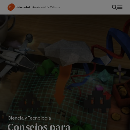
Pasar
al
contenido
principal
Ciencia y Tecnología
Consejos para