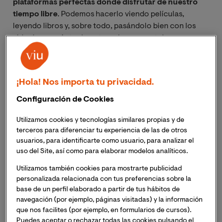
plataformas perfectas donde disfrutar de nuestro
tiempo libre
. Podemos hacerlo viendo películas,
leyendo libros y, sobre todo, pasándolo bien con los
videojuegos. Actualmente un buen smartphone
equipara la potencia de algunos de los principales
sistemas de juego, por lo que ya no necesitamos ni
siquiera tener una consola portátil. De ahí que cada vez
¡Hola! Nos importa tu privacidad.
haya más estudios desarrollando juegos, sobre todo en
lugares como España, donde hay un fuerte apoyo por
Configuración de Cookies
parte de la industria.
Utilizamos cookies y tecnologías similares propias y de
terceros para diferenciar tu experiencia de las de otros
usuarios, para identificarte como usuario, para analizar el
uso del Site, así como para elaborar modelos analíticos.
Empezar por el primer paso
Utilizamos también cookies para mostrarte publicidad
personalizada relacionada con tus preferencias sobre la
Si no tenemos experiencia en cuestión de programar
base de un perfil elaborado a partir de tus hábitos de
navegación (por ejemplo, páginas visitadas) y la información
juegos Android
será necesario que aprendamos las
que nos facilites (por ejemplo, en formularios de cursos).
bases
. Por ello lo inicial y más importante será
Puedes aceptar o rechazar todas las cookies pulsando el