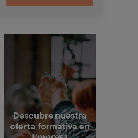
electrónicos (
WhatsApp
y/o correo
electrónico) y por medios telefónicos, siendo
eliminados una vez facilitada dicha
información y/o transcurridas las citadas
convocatorias.
Ud. podrá ejercer los derechos de acceso,
supresión, rectificación, oposición, limitación
Imagen
y portabilidad, mediante carta a Universitat
Internacional Valenciana – Valencian
International University S.L. - Apartado de
Correos 221 de Barcelona, o remitiendo un
email a
rgpd@universidadviu.com
. Asimismo,
cuando lo considere oportuno podrá
presentar una reclamación ante la Agencia
Española de protección de datos.
Podrá ponerse en contacto con nuestro
Delegado de Protección de Datos mediante
escrito dirigido a
dpo@planeta.es
o a Grupo
Planeta, At.: Delegado de Protección de
Datos, Avda. Diagonal 662-664, 08034
Barcelona.