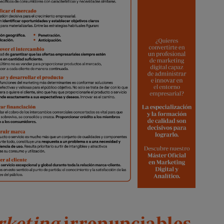
keting
irrenunciables