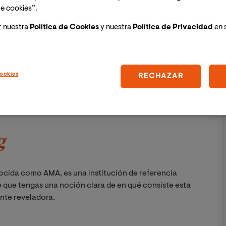
 actuación
. Solo cuando interiorices estos propósitos
e cookies”.
profesional con un plus de adecuación y criterio.
r nuestra
Política de Cookies
y nuestra
Política de Privacidad
en 
an productiva?
ookies
RECHAZAR
funciones del
marketing
actual
g
ocida como AMA, es una institución de referencia
e que tengas una noción clara de en qué consiste esta
ente reveladora.