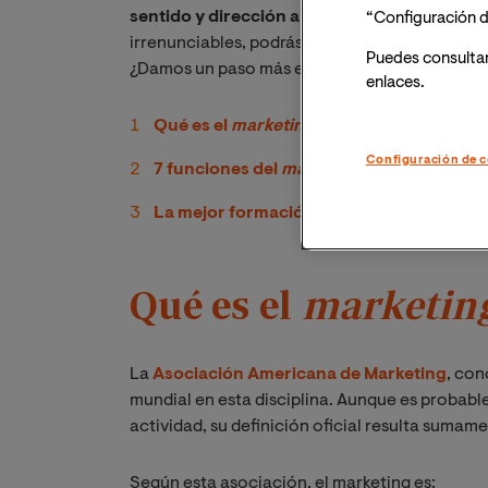
sentido y dirección a las distintas líneas de
“Configuración d
irrenunciables, podrás ejercer esta actividad 
Puedes consulta
¿Damos un paso más en esta especialización t
enlaces.
Qué es el
marketing
Configuración de c
7 funciones del
marketing
ineludibles
La mejor formación para asegurar estas 
Qué es el
marketin
La
Asociación Americana de Marketing
, con
mundial en esta disciplina. Aunque es probabl
actividad, su definición oficial resulta sumam
Según esta asociación, el marketing es: