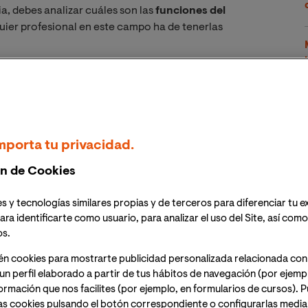
a, debes analizar cuáles son las
funciones del
quier profesional en este campo ha de tenerlas
oble. En primer lugar, intercambiar bienes y servicios
segundo, maximizar la satisfacción de las necesidades
mporta tu privacidad.
s iniciativas, estrategias y actuaciones
la guía que permite establecer y alcanzar los objetivos
n de Cookies
s y tecnologías similares propias y de terceros para diferenciar tu e
ra en torno a una sucesión de objetivos operacionales
ara identificarte como usuario, para analizar el uso del Site, así com
 Ahora bien, solo cuando cuentas con una estrategia
os.
a realidad de tu empresa, tu organización o tu marca
én cookies para mostrarte publicidad personalizada relacionada con
un perfil elaborado a partir de tus hábitos de navegación (por ejemp
nformación que nos facilites (por ejemplo, en formularios de cursos).
as funciones del
marketing
capitales, aquellas que
dan
as cookies pulsando el botón correspondiente o configurarlas median