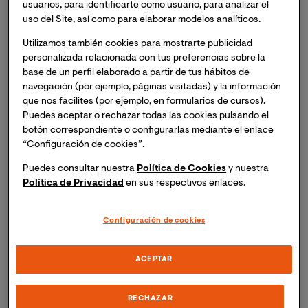
usuarios, para identificarte como usuario, para analizar el
uso del Site, así como para elaborar modelos analíticos.
Utilizamos también cookies para mostrarte publicidad
personalizada relacionada con tus preferencias sobre la
base de un perfil elaborado a partir de tus hábitos de
navegación (por ejemplo, páginas visitadas) y la información
que nos facilites (por ejemplo, en formularios de cursos).
Puedes aceptar o rechazar todas las cookies pulsando el
botón correspondiente o configurarlas mediante el enlace
“Configuración de cookies”.
Puedes consultar nuestra
Política de Cookies
y nuestra
La Cátedra nace del trabajo colaborativo entre el
Política de Privacidad
en sus respectivos enlaces.
Grupo Planeta y la Universidad Internacional de
Valencia, y tiene como objetivo promover la
Configuración de cookies
literatura como elemento de
avance
humanista y
compromiso social
ACEPTAR
El proyecto contará con la dirección de la
escritora Ana Merino (Premio Nadal 2020) y
RECHAZAR