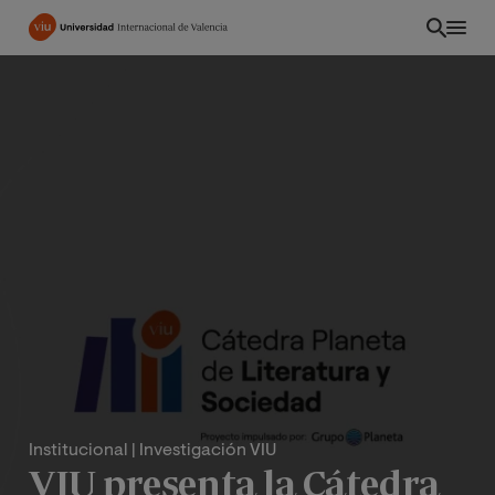
Pasar
al
contenido
principal
ES
Institucional
| Investigación VIU
VIU presenta la Cátedra