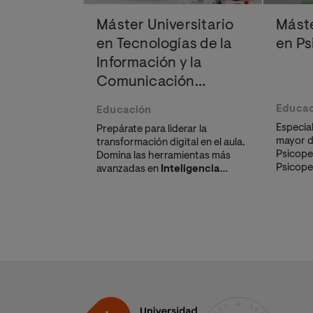
Máster Universitario
Máste
en Tecnologías de la
en P
Información y la
Comunicación
Aplicadas a Educación
Educac
Educación
Especia
Prepárate para liderar la
mayor d
transformación digital en el aula.
Psicope
Domina las herramientas más
Psicope
avanzadas en
Inteligencia
adquiri
Artificial Educativa
e
detect
Innovación Pedagógica y obtén
y diseñ
un perfil adaptado al
Marco de
educati
Competencia Digital Docente
.