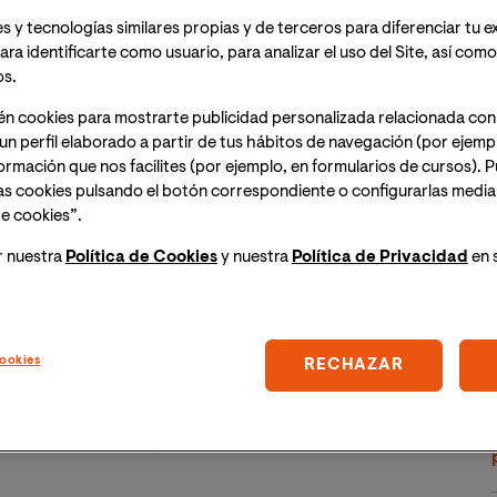
nternacional de Valencia junto a aulaPlaneta y con la
s y tecnologías similares propias y de terceros para diferenciar tu e
competencias digitales a docentes latinoamericanos.
ara identificarte como usuario, para analizar el uso del Site, así com
os.
as ellas sin coste alguno para los docentes.
én cookies para mostrarte publicidad personalizada relacionada con
un perfil elaborado a partir de tus hábitos de navegación (por ejemp
nformación que nos facilites (por ejemplo, en formularios de cursos).
as cookies pulsando el botón correspondiente o configurarlas median
s digitales: Innovación y Tecnología en el aula’, creado
e cookies”.
 VIU, junto a aulaPlaneta y con la colaboración de la
); ha tenido una gran acogida por parte de los
r nuestra
Política de Cookies
y nuestra
Política de Privacidad
en 
 800 solicitudes de inscripción.
n coste para los docentes y 100% online, desarrollado
ookies
RECHAZAR
ndaria de los países de Latinoamérica de las
utilizar la tecnología como herramienta de innovación
iempos de digitalización educativa y docencia online y
rtido en esenciales, tanto en la educación a distancia