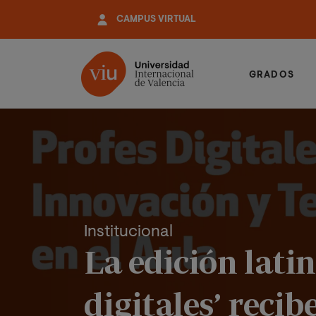
Pasar
CAMPUS VIRTUAL
al
contenido
principal
GRADOS
Institucional
La edición lati
digitales’ recib