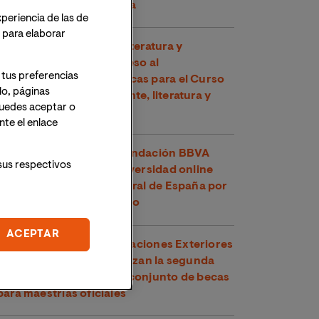
Internacional de Valencia
xperiencia de las de
o para elaborar
La Cátedra Planeta de Literatura y
Sociedad impulsa el acceso al
 tus preferencias
conocimiento con 30 becas para el Curso
lo, páginas
de Verano "Medio ambiente, literatura y
 Puedes aceptar o
cómic"
te el enlace
El U-Ranking 2026 de Fundación BBVA
sus respectivos
señala a VIU como la universidad online
con mejor inserción laboral de España por
segundo año consecutivo
ACEPTAR
VIU y el Ministerio de Relaciones Exteriores
y Culto de Costa Rica lanzan la segunda
edición de su programa conjunto de becas
para maestrías oficiales