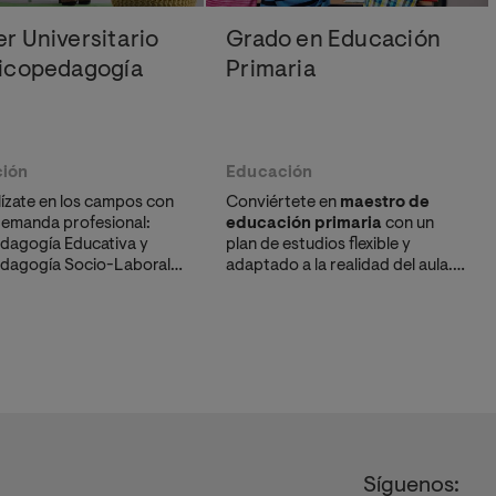
r Universitario
Grado en Educación
sicopedagogía
Primaria
ión
Educación
lízate en los campos con
Conviértete en
maestro de
emanda profesional:
educación primaria
con un
dagogía Educativa y
plan de estudios flexible y
dagogía Socio-Laboral.
adaptado a la realidad del aula.
rás herramientas para
Este
título oficial de maestro
te
ar
dificultades, orientar
ofrece las 5 menciones con
ar estrategias
mayor empleabilidad del sector
vas eficaces.
educativo.
Síguenos: