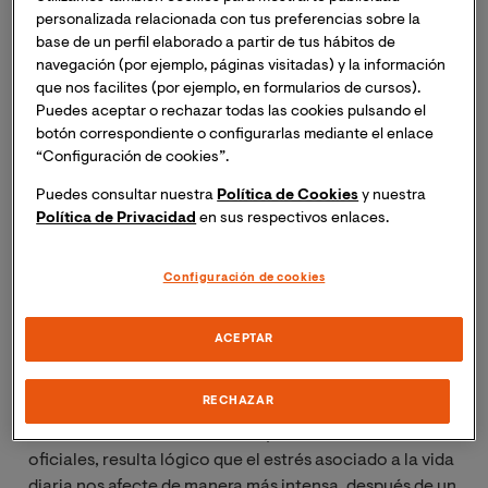
personalizada relacionada con tus preferencias sobre la
base de un perfil elaborado a partir de tus hábitos de
Aunque la OMS no recoge a la depresión
navegación (por ejemplo, páginas visitadas) y la información
postvacacional en su manual diagnóstico,
que nos facilites (por ejemplo, en formularios de cursos).
Puedes aceptar o rechazar todas las cookies pulsando el
prácticamente toda persona que haya vuelto a la rutina
botón correspondiente o configurarlas mediante el enlace
después de un largo período de asueto, está
“Configuración de cookies”.
familiarizada con aquella sensación de desánimo,
ansiedad e incluso desazón que provoca el tener que
Puedes consultar nuestra
Política de Cookies
y nuestra
Política de Privacidad
en sus respectivos enlaces.
retomar las obligaciones y compromisos que implica la
rutina diaria. De hecho, según datos de un estudio del
Grupo de Salud Mental de la Sociedad Española de
Configuración de cookies
Medicina de Familia y Comunitaria, hasta un 15% de los
adultos y entre un 5-8% de los niños, ven afectado
ACEPTAR
negativamente a su estado anímico como
consecuencia del retorno vacacional.
RECHAZAR
Pero incluso más allá de cifras y reconocimientos
oficiales, resulta lógico que el estrés asociado a la vida
diaria nos afecte de manera más intensa, después de un