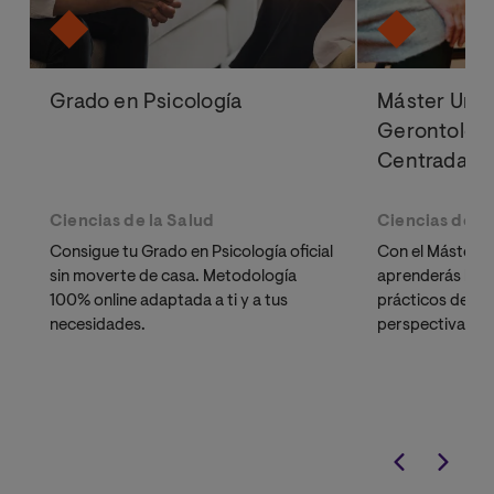
Grado en Psicología
Máster Univ
Gerontologí
Centrada en
Ciencias de la Salud
Ciencias de la
Consigue tu Grado en Psicología oficial
Con el Máster e
sin moverte de casa. Metodología
aprenderás los 
100% online adaptada a ti y a tus
prácticos del 
necesidades.
perspectiva tra
liderar proyect
realidad.