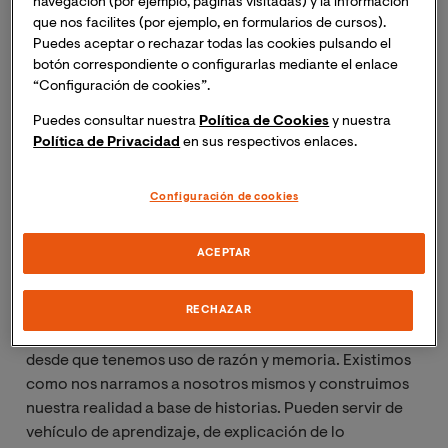
navegación (por ejemplo, páginas visitadas) y la información
que nos facilites (por ejemplo, en formularios de cursos).
Puedes aceptar o rechazar todas las cookies pulsando el
botón correspondiente o configurarlas mediante el enlace
“Configuración de cookies”.
Puedes consultar nuestra
Política de Cookies
y nuestra
Política de Privacidad
en sus respectivos enlaces.
Configuración de cookies
Videonoticia Eduardo Jordá VIU
ACEPTAR
RECHAZAR
Contar historias es una característica que nos define
como humanos. Una actividad que nos acompaña
desde que tenemos uso de razón y memoria. Existimos
como nos narramos a nosotros mismos y construimos
nuestra realidad a base de historias. Pueden servir de
vehículo de aprendizaje, de explicación de lo