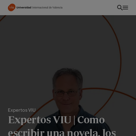
Pasar
al
contenido
principal
Expertos VIU
ES
Expertos VIU | Como
escribir una novela, los