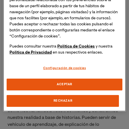
personalizada relacionada con tus preferencias sobre la
base de un perfil elaborado a partir de tus hábitos de
navegación (por ejemplo, páginas visitadas) y la información
que nos facilites (por ejemplo, en formularios de cursos).
Puedes aceptar o rechazar todas las cookies pulsando el
botón correspondiente o configurarlas mediante el enlace
“Configuración de cookies”.
Puedes consultar nuestra
Política de Cookies
y nuestra
Política de Privacidad
en sus respectivos enlaces.
Videonoticia Eduardo Jordá VIU
Configuración de cookies
ACEPTAR
Contar historias es una característica que nos define
como humanos. Una actividad que nos acompaña
RECHAZAR
desde que tenemos uso de razón y memoria. Existimos
como nos narramos a nosotros mismos y construimos
nuestra realidad a base de historias. Pueden servir de
vehículo de aprendizaje, de explicación de lo