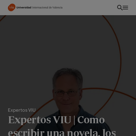
Pasar
al
contenido
principal
Expertos VIU
INT
Expertos VIU | Como
escribir una novela, los