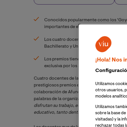
Conocidos popularmente como los ‘Goyas 
importantes de este sector
Los cuatro docentes de VIU están nomina
Bachillerato y Universidad
Los premios tienen como particularidad 
¡Hola! Nos i
exclusiva por los alumnos y los familiares
Configuració
Cuatro docentes de la Universidad Internacio
Utilizamos cookie
prestigiosos premios educativos Educa ABAN
otros usuarios, p
colaboración de Afundación, obra Social ABA
modelos analític
palabras de la organización, “
reconocer públic
disfrutan su trabajo, educan para la vida a su
Utilizamos tambi
educativo, tanto dentro como fuera del aula
”.
sobre la base de 
visitadas) y la i
rechazar todas l