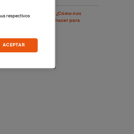
Doomscrolling: ¿Qué es? ¿Cómo nos
sus respectivos
afecta? y ¿Qué podemos hacer para
evitarlo?
ACEPTAR