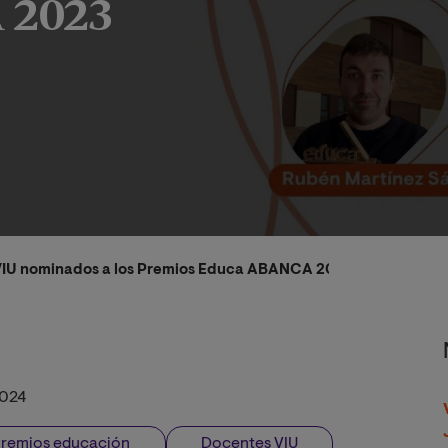
 2023
VIU nominados a los Premios Educa ABANCA 2023
2024
remios educación
Docentes VIU