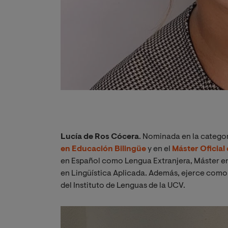
Lucía de Ros Cócera
. Nominada en la categor
en Educación Bilingüe
y en el
Máster Oficial
en Español como Lengua Extranjera, Máster e
en Lingüística Aplicada. Además, ejerce como 
del Instituto de Lenguas de la UCV.