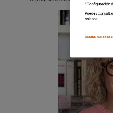
Los docentes que de VIU que han sido nominad
“Configuración d
Puedes consulta
enlaces.
Configuración de c