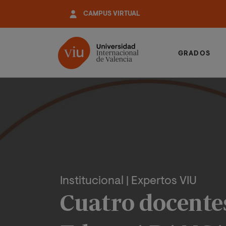
Pasar
CAMPUS VIRTUAL
al
contenido
principal
GRADOS
Institucional
| Expertos VIU
Cuatro docente