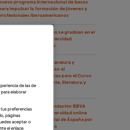
nuevo programa internacional de becas
para impulsar la formación de jóvenes y
profesionales iberoamericanos
Más de 18.000 estudiantes se gradúan en el
curso 2025/26 de la Universidad
Internacional de Valencia
La Cátedra Planeta de Literatura y
Sociedad impulsa el acceso al
conocimiento con 30 becas para el Curso
de Verano "Medio ambiente, literatura y
xperiencia de las de
cómic"
o para elaborar
El U-Ranking 2026 de Fundación BBVA
 tus preferencias
señala a VIU como la universidad online
lo, páginas
con mejor inserción laboral de España por
 Puedes aceptar o
segundo año consecutivo
te el enlace