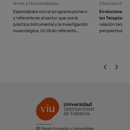
Artes y Humanidades
Ciencias de la
Especialízate con un programa pionero
Evoluciona tu 
y referente en el sector que une la
las Terapias C
práctica instrumental y la investigación
relación terapé
musicológica. Un título referente
perspectiva int
diseñado para
músicos, docentes e
evidencia científ
investigadores
que buscan sumar
puntos en
oposiciones de
conservatorio
, acceder al
doctorado
o perfeccionar su perfil artístico sin
renunciar a su actividad profesional.