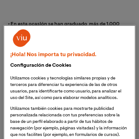
• En esta ocasión se han graduado más de 1.000
alumnos que el curso pasado, procedentes de 9
grados y 38 másteres de la institución educativa
¡Hola! Nos importa tu privacidad.
Configuración de Cookies
• El alumnado procede de diferentes nacionalidades
como China, Alemania, Suiza, Colombia, Ecuador,
Utilizamos cookies y tecnologías similares propias y de
terceros para diferenciar tu experiencia de las de otros
México y Estados Unidos, entre otros
usuarios, para identificarte como usuario, para analizar el
uso del Site, así como para elaborar modelos analíticos.
Utilizamos también cookies para mostrarte publicidad
personalizada relacionada con tus preferencias sobre la
La Universidad Internacional de Valencia (VIU) celebró
base de un perfil elaborado a partir de tus hábitos de
el pasado sábado su Acto de Graduación en Feria
navegación (por ejemplo, páginas visitadas) y la información
Valencia, un espacio que se convirtió en el escenario
que nos facilites (por ejemplo, en formularios de cursos).