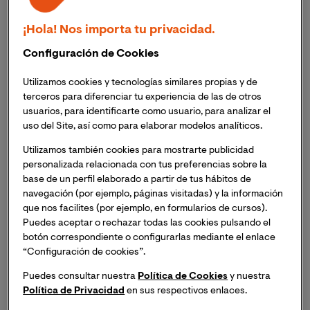
Asignaturas:
¡Hola! Nos importa tu privacidad.
Gestión de proyectos en entornos ágiles (Máster
Configuración de Cookies
Universitario en Desarrollo de Aplicaciones y Servicios
Web)
Utilizamos cookies y tecnologías similares propias y de
Dirección estratégica (Grado en Ingeniería en
terceros para diferenciar tu experiencia de las de otros
Organización Industrial)
usuarios, para identificarte como usuario, para analizar el
uso del Site, así como para elaborar modelos analíticos.
Titulación, institución y año de finalización:
Título de
Ingeniería Superior de Telecomunicación, Universidad Rey Juan
Utilizamos también cookies para mostrarte publicidad
Carlos de Madrid, 2014
personalizada relacionada con tus preferencias sobre la
Experiencia Profesional:
base de un perfil elaborado a partir de tus hábitos de
navegación (por ejemplo, páginas visitadas) y la información
que nos facilites (por ejemplo, en formularios de cursos).
Security Manager en Telefónica Tech Cyber Security &
Cloud. Servicios de consultoría y gestión de
Puedes aceptar o rechazar todas las cookies pulsando el
proyectos. 11/2022-Actualidad
botón correspondiente o configurarlas mediante el enlace
“Configuración de cookies”.
Profesor Universitario de las asignaturas de Redes de
ordenadores del Grado en Ingeniería Informática, y
Puedes consultar nuestra
Política de Cookies
y nuestra
Dirección de Operaciones y Logística del Máster
Universitario en Dirección y Administración de Empresas
Política de Privacidad
en sus respectivos enlaces.
(MBA), en UNIR, La Universidad Internacional de La Rioja.