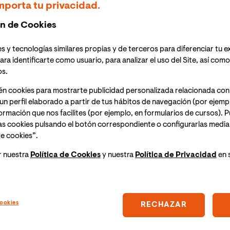
mporta tu privacidad.
n de Cookies
to sin coste
s y tecnologías similares propias y de terceros para diferenciar tu e
ara identificarte como usuario, para analizar el uso del Site, así com
os.
én cookies para mostrarte publicidad personalizada relacionada con
un perfil elaborado a partir de tus hábitos de navegación (por ejemp
nformación que nos facilites (por ejemplo, en formularios de cursos).
as cookies pulsando el botón correspondiente o configurarlas median
e cookies”.
ratuitos en Empresa
r nuestra
Política de Cookies
y nuestra
Política de Privacidad
en 
Curso Growth Marketing
ookies
RECHAZAR