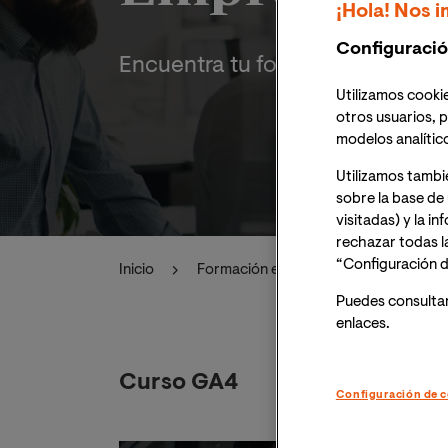
¡Hola! Nos i
Configuració
Encuentra tu formación en abier
Utilizamos cookie
otros usuarios, p
modelos analític
Utilizamos tambi
sobre la base de 
visitadas) y la i
rechazar todas l
“Configuración d
Inicio
Formación en abierto
Cursos g
Puedes consulta
enlaces.
Curso GA4
Configuración de c