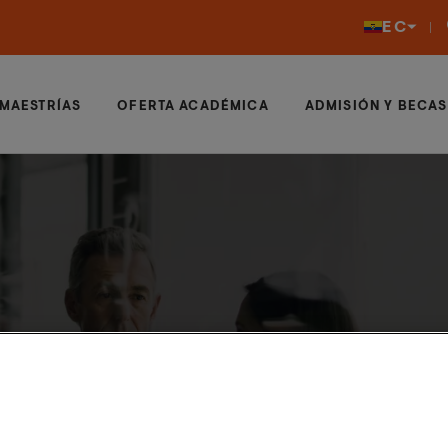
EC
MAESTRÍAS
OFERTA ACADÉMICA
ADMISIÓN Y BECAS
itos en