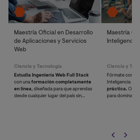
Maestría Oficial en Desarrollo
Maestría Ofi
de Aplicaciones y Servicios
Inteligencia 
Web
Ciencia y Tecnología
Ciencia y Tec
Estudia Ingeniería Web Full Stack
Fórmate con nu
con una
formación completamente
Inteligencia Arti
en línea
, diseñada para que aprendas
práctica.
Obtén 
desde cualquier lugar del país sin
para dominar té
interrupciones.
Machine Learni
Computacional