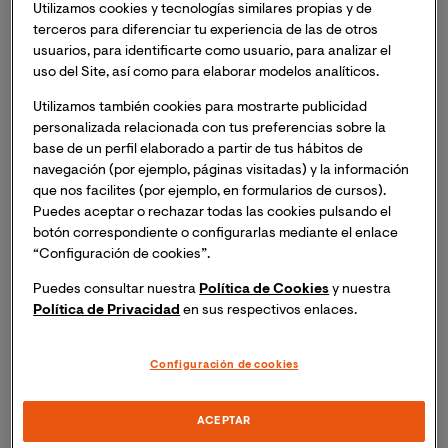
Utilizamos cookies y tecnologías similares propias y de
En este archivo encontrarás el material utilizado para
terceros para diferenciar tu experiencia de las de otros
explicar los siguientes puntos:
usuarios, para identificarte como usuario, para analizar el
uso del Site, así como para elaborar modelos analíticos.
Frameworks Web
Utilizamos también cookies para mostrarte publicidad
personalizada relacionada con tus preferencias sobre la
Flask
base de un perfil elaborado a partir de tus hábitos de
navegación (por ejemplo, páginas visitadas) y la información
Introducción a Django
que nos facilites (por ejemplo, en formularios de cursos).
Puedes aceptar o rechazar todas las cookies pulsando el
Organización de un proyecto Django
botón correspondiente o configurarlas mediante el enlace
“Configuración de cookies”.
Modelo de Datos
Puedes consultar nuestra
Política de Cookies
y nuestra
Política de Privacidad
en sus respectivos enlaces.
URLs
Configuración de cookies
Vistas
Templates
ACEPTAR