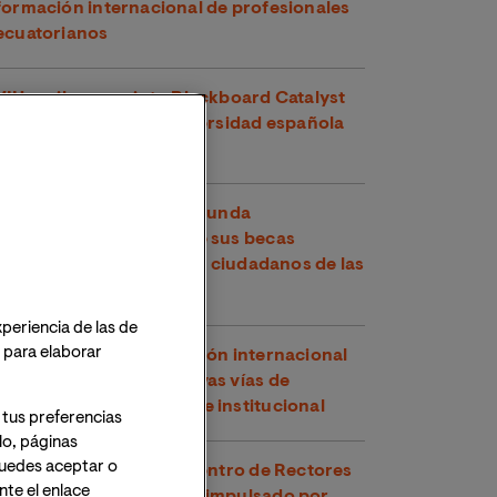
formación internacional de profesionales
ecuatorianos
VIU recibe su quinto Blackboard Catalyst
Award y es la única universidad española
premiada en 2026
VIU y la OEA abren la segunda
convocatoria de 2026 de sus becas
conjuntas, dirigidas a los ciudadanos de las
Américas
xperiencia de las de
o para elaborar
VIU refuerza su proyección internacional
en Perú explorando nuevas vías de
cooperación académica e institucional
 tus preferencias
lo, páginas
 Puedes aceptar o
VIU participa en el Encuentro de Rectores
te el enlace
y Rectoras Perú-España impulsado por