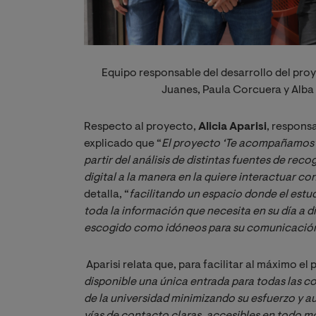
Equipo responsable del desarrollo del proye
Juanes, Paula Corcuera y Alba 
Respecto al proyecto,
Alicia Aparisi
, respons
explicado que “
El proyecto ‘Te acompañamos’ 
partir del análisis de distintas fuentes de reco
digital a la manera en la quiere interactuar c
detalla, “
facilitando un espacio donde el estu
toda la información que necesita en su día a dí
escogido como idóneos para su comunicación 
Aparisi relata que, para facilitar al máximo el 
disponible una única entrada para todas las c
de la universidad minimizando su esfuerzo y a
vías de contacto claras, accesibles en todo 