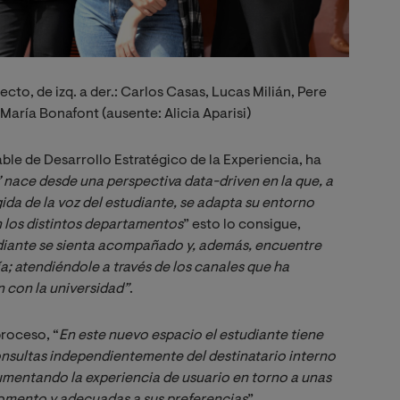
cto, de izq. a der.: Carlos Casas, Lucas Milián, Pere
María Bonafont (ausente: Alicia Aparisi)
able de Desarrollo Estratégico de la Experiencia, ha
nace desde una perspectiva data-driven en la que, a 
gida de la voz del estudiante, se adapta su entorno 
on los distintos departamentos
” esto lo consigue,
diante se sienta acompañado y, además, encuentre 
a; atendiéndole a través de los canales que ha 
con la universidad”
.
proceso, “
En este nuevo espacio el estudiante tiene 
onsultas independientemente del destinatario interno 
umentando la experiencia de usuario en torno a unas 
momento y adecuadas a sus preferencias
”.