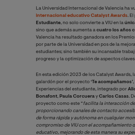
La Universidad Internacional de Valencia ha vu
internacional educativo
Catalyst Awards
. E
Estudiante
, no solo convierte a VIU en la
únic
sino que además aumenta a
cuatro los años 
Valencia ha resultado ganadora en los Premios
por parte de la Universidad en pos de la mejor
estudiantes; sino también su incansable trabaj
progreso y la optimización de aspectos clav
En esta edición 2023 de los Catalyst Awards, l
galardón por el proyecto
‘Te acompañamos’
Experiencias del estudiante, integrado por
Ali
Bonafont
,
Paula Corcuera
y
Carlos Casas
. D
proyecto como este “
facilita la interacción d
proporcionando canales de contacto accesible
de forma rápida y autónoma en cualquier mo
compromiso de VIU con el acompañamiento del 
educativo, mejorando de esta manera su exper