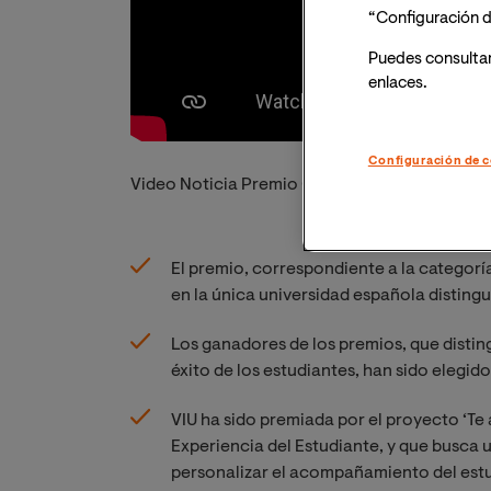
“Configuración d
Puedes consulta
enlaces.
Configuración de c
Video Noticia Premio Catalyst 2023
El premio, correspondiente a la categoría
en la única universidad española disting
Los ganadores de los premios, que distin
éxito de los estudiantes, han sido elegido
VIU ha sido premiada por el proyecto ‘T
Experiencia del Estudiante, y que busca u
personalizar el acompañamiento del estu