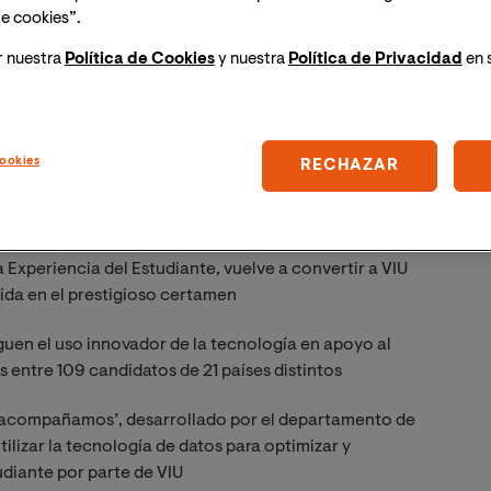
e cookies”.
r nuestra
Política de Cookies
y nuestra
Política de Privacidad
en 
ookies
RECHAZAR
 Experiencia del Estudiante, vuelve a convertir a VIU
uida en el prestigioso certamen
guen el uso innovador de la tecnología en apoyo al
s entre 109 candidatos de 21 países distintos
e acompañamos’, desarrollado por el departamento de
tilizar la tecnología de datos para optimizar y
diante por parte de VIU