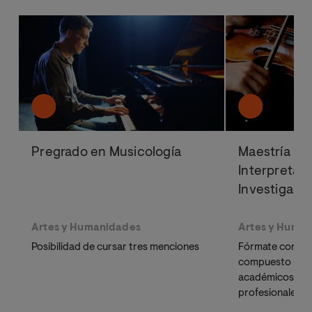
Pregrado en Musicología
Maestría Uni
Interpretac
Investigaci
Artes y Humanidades
Artes y Huma
Posibilidad de cursar tres menciones
Fórmate con un
compuesto por 
académicos esp
profesionales en
universidad líde