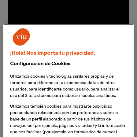
¡Hola! Nos importa tu privacidad.
Configuración de Cookies
Video Noticia investidura Dr. Javier García-Luengo
Utilizamos cookies y tecnologías similares propias y de
terceros para diferenciar tu experiencia de las de otros
usuarios, para identificarte como usuario, para analizar el
El
Dr. Javier García-Luengo Manchado
es el perfecto
uso del Site, así como para elaborar modelos analíticos.
ejemplo de cómo la pasión por el conocimiento,
Utilizamos también cookies para mostrarte publicidad
dirigida por una incansable ética de trabajo pueden
personalizada relacionada con tus preferencias sobre la
producir resultados brillantes. Doctor en Historia del
base de un perfil elaborado a partir de tus hábitos de
Arte por la Universidad de Salamanca (recibiéndose
navegación (por ejemplo, páginas visitadas) y la información
con sobresaliente cum Laude y Premio Extraordinario)
que nos facilites (por ejemplo, en formularios de cursos).