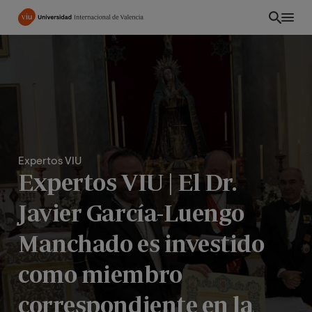
Pasar
al
contenido
principal
Expertos VIU
Expertos VIU | El Dr.
Javier García-Luengo
Manchado es investido
EC
como miembro
correspondiente en la