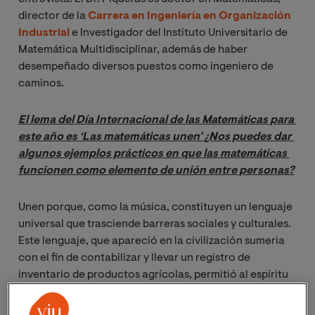
director de la
Carrera en Ingeniería en Organización
Industrial
e Investigador del Instituto Universitario de
Matemática Multidisciplinar, además de haber
desempeñado diversos puestos como ingeniero de
caminos.
El lema del Día Internacional de las Matemáticas para 
este año es ‘Las matemáticas unen’ ¿Nos puedes dar 
algunos ejemplos prácticos en que las matemáticas 
funcionen como elemento de unión entre personas?
Unen porque, como la música, constituyen un lenguaje
universal que trasciende barreras sociales y culturales.
Este lenguaje, que apareció en la civilización sumeria
con el fin de contabilizar y llevar un registro de
inventario de productos agrícolas, permitió al espíritu
humano, especialmente desde la matemática helénica,
deleitarse con la belleza de los más sublimes teoremas.