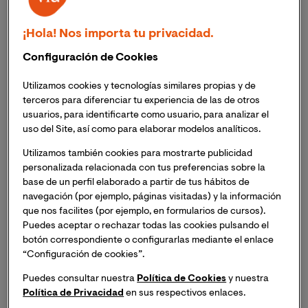
Por otro lado, nos brinda la oportunidad de intentar
descifrar los secretos de la naturaleza y de desarrollar
¡Hola! Nos importa tu privacidad.
la actividad industrial y económica mediante técnicas
Configuración de Cookies
de modelización que buscan la máxima eficiencia en el
aprovechamiento de los recursos.
Utilizamos cookies y tecnologías similares propias y de
terceros para diferenciar tu experiencia de las de otros
Si en un aula se explica el teorema de Pitágoras a dos
usuarios, para identificarte como usuario, para analizar el
estudiantes de educación primaria procedentes de los
uso del Site, así como para elaborar modelos analíticos.
lugares y culturas más distantes del planeta y hablantes
Utilizamos también cookies para mostrarte publicidad
de diferentes lenguas nativas, seguramente
personalizada relacionada con tus preferencias sobre la
experimenten una sensación de acercamiento al
base de un perfil elaborado a partir de tus hábitos de
participar conjuntamente en el proceso de
navegación (por ejemplo, páginas visitadas) y la información
descubrimiento; este efecto puede verse reforzado si a
que nos facilites (por ejemplo, en formularios de cursos).
Puedes aceptar o rechazar todas las cookies pulsando el
continuación los estudiantes tratan de explicar el
botón correspondiente o configurarlas mediante el enlace
resultado a una tercera persona.
“Configuración de cookies”.
Puedes consultar nuestra
Política de Cookies
y nuestra
A nivel profesional, también las matemáticas tienen la
Política de Privacidad
en sus respectivos enlaces.
capacidad de ofrecer retos y establecer