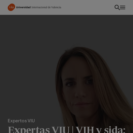
Pasar
al
contenido
principal
EC
Expertos VIU
Expertas VIU | VIH y sida: