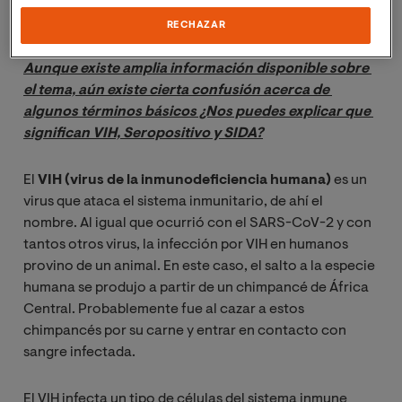
directora de la
Maestría Oficial en Epidemiología y
Salud Pública
de VIU.
RECHAZAR
Aunque existe amplia información disponible sobre 
el tema, aún existe cierta confusión acerca de 
algunos términos básicos ¿Nos puedes explicar que 
significan VIH, Seropositivo y SIDA?
El
VIH (virus de la inmunodeficiencia humana)
es un
virus que ataca el sistema inmunitario, de ahí el
nombre. Al igual que ocurrió con el SARS-CoV-2 y con
tantos otros virus, la infección por VIH en humanos
provino de un animal. En este caso, el salto a la especie
humana se produjo a partir de un chimpancé de África
Central. Probablemente fue al cazar a estos
chimpancés por su carne y entrar en contacto con
sangre infectada.
El VIH infecta un tipo de células del sistema inmune