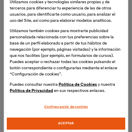
las personas fallecidas desde el comienzo de la
Utilizamos cookies y tecnologías similares propias y de
terceros para diferenciar tu experiencia de las de otros
epidemia.
usuarios, para identificarte como usuario, para analizar el
uso del Site, así como para elaborar modelos analíticos.
Aunque actualmente, gracias a los progresos en el
Utilizamos también cookies para mostrarte publicidad
campo de la terapia retroviral, permite a las personas
personalizada relacionada con tus preferencias sobre la
infectadas por VIH vivir una vida plena y normal (en su
base de un perfil elaborado a partir de tus hábitos de
gran mayoría con supresión viral), aún quedan mucho
navegación (por ejemplo, páginas visitadas) y la información
desafíos para poder dar por erradicada esta epidemia.
que nos facilites (por ejemplo, en formularios de cursos).
Especialmente vulnerables resultan los países en
Puedes aceptar o rechazar todas las cookies pulsando el
desarrollo y las personas pertenecientes a colectivos
botón correspondiente o configurarlas mediante el enlace
en riesgo de exclusión y vulnerables.
“Configuración de cookies”.
Puedes consultar nuestra
Política de Cookies
y nuestra
Para conocer de voz de una experta la realidad actual
Política de Privacidad
en sus respectivos enlaces.
de la epidemia de VIH/sida, arrojar luz sobre mitos y
prejuicios en torno al tema y conocer que desafíos
Configuración de cookies
enfrentan las personas con VIH y los sistemas
sanitarios, nos pusimos en contacto con la
Dra. Leda
ACEPTAR
Pedelini Gassmann
, doctora en Ciencias Biológicas y