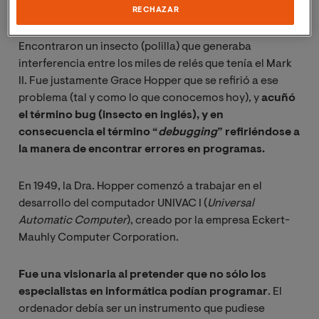
los que trabajaban ese proyecto.
RECHAZAR
Encontraron un insecto (polilla) que generaba
interferencia entre los miles de relés que tenía el Mark
II. Fue justamente Grace Hopper que se refirió a ese
problema (tal y como lo que conocemos hoy), y
acuñó
el término bug (insecto en inglés), y en
consecuencia el término “
debugging
” refiriéndose a
la manera de encontrar errores en programas.
En 1949, la Dra. Hopper comenzó a trabajar en el
desarrollo del computador UNIVAC I (
Universal 
Automatic Computer
), creado por la empresa Eckert-
Mauhly Computer Corporation.
Fue una visionaria al pretender que no sólo los
especialistas en informática podían programar
. El
ordenador debía ser un instrumento que pudiese