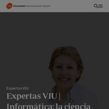
Pasar
al
contenido
principal
Expertos VIU
EC
Expertas VIU |
Informática: la ciencia