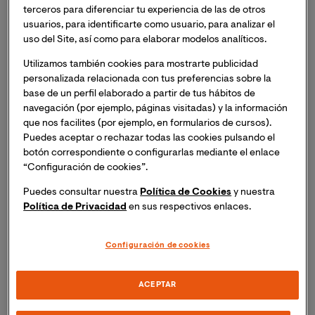
terceros para diferenciar tu experiencia de las de otros
usuarios, para identificarte como usuario, para analizar el
Para conocer el aporte de Grace Hopper a la
uso del Site, así como para elaborar modelos analíticos.
informática, habría que remontarse a la historia misma
de los ordenadores.
Utilizamos también cookies para mostrarte publicidad
personalizada relacionada con tus preferencias sobre la
base de un perfil elaborado a partir de tus hábitos de
La Dra. Hopper formó parte del equipo de desarrollo del
navegación (por ejemplo, páginas visitadas) y la información
ordenador Mark I (de IBM), en la Universidad de Harvard
que nos facilites (por ejemplo, en formularios de cursos).
(1944), y quizás la
primera programadora de ese
Puedes aceptar o rechazar todas las cookies pulsando el
ordenador
. Ella fue responsable de programar el Mark
botón correspondiente o configurarlas mediante el enlace
I, con instrucciones de la máquina, en cinta perforada.
“Configuración de cookies”.
Puedes consultar nuestra
Política de Cookies
y nuestra
Finalizada la guerra, se dedicó a la investigación en
Política de Privacidad
en sus respectivos enlaces.
Harvard, y participó en el diseño y desarrollo de los
ordenadores Mark II y Mark III.
Configuración de cookies
Trabajando en el Mark II, surgió un problema que
ACEPTAR
escapaba de la lógica matemática y de los aspectos
técnicos de ese ordenador. O al menos así lo pensaron