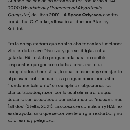
Cuando me hablan de estos asuntos, recuerdo a HAL
9000 (
H
euristically Programmed 
Al
gorithmic 
Computer
) del libro
2001 - A Space Odyssey,
escrito
por Arthur C. Clarke, y llevado al cine por Stanley
Kubrick.
Era la computadora que controlaba todas las funciones
vitales de la nave Discovery que se dirigía a otra
galaxia. HAL estaba programada para no recibir
respuestas que generen dudas, pese a ser una
computadora heurística, lo cual la hace muy semejante
al pensamiento humano; su programación consistía
"fundamentalmente" en cumplir sin objeciones los
planes trazados, razón por la cual elimina a los que
dudan o son escépticos, considerándolos "mecanismos
fallidos" (Stella, 2021). Las cosas se complican y HAL no
es de ayuda, sino que se convierte un gran estorbo, y no
sólo, es muy peligroso.