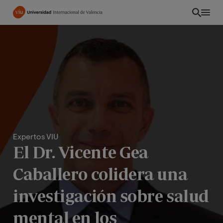
Pasar
al
contenido
principal
Expertos VIU
El Dr. Vicente Gea
Caballero colidera una
EC
investigación sobre salud
mental en los