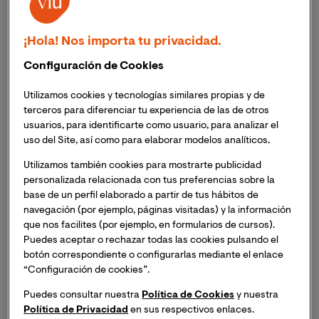
Salud mental
Enfermeras
¡Hola! Nos importa tu privacidad.
El estudio busca entender como ha afectado a la salud
Configuración de Cookies
mental de los profesionales de enfermería la pandemia
y el estrés e incertidumbre que ha generado.
Utilizamos cookies y tecnologías similares propias y de
terceros para diferenciar tu experiencia de las de otros
Los resultados indican que el perfil sanitario más
usuarios, para identificarte como usuario, para analizar el
afectado es el de mujeres jóvenes, sin hijos y residentes
uso del Site, así como para elaborar modelos analíticos.
en pisos pequeños.
El
Dr. Vicente Antonio Gea Caballero
, doctor en
Utilizamos también cookies para mostrarte publicidad
Enfermería y Decano de la Facultad de Ciencias de la
personalizada relacionada con tus preferencias sobre la
base de un perfil elaborado a partir de tus hábitos de
Salud de VIU, es el coautor de un estudio publicado en
navegación (por ejemplo, páginas visitadas) y la información
la revista
International Nursing Review
sobre el
que nos facilites (por ejemplo, en formularios de cursos).
impacto que la pandemia del COVID19 ha tenido sobre
Puedes aceptar o rechazar todas las cookies pulsando el
la salud mental de los profesionales de enfermería. La
botón correspondiente o configurarlas mediante el enlace
investigación ha contado con la colaboración de
“Configuración de cookies”.
profesionales de La Rioja, Zaragoza, Extremadura y
Puedes consultar nuestra
Política de Cookies
y nuestra
Breslavia (Polonia), y sus resultados han puesto en
Política de Privacidad
en sus respectivos enlaces.
evidencia
la importancia de las condiciones