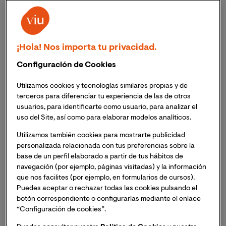
En los últimos años se está observando una tendencia
ascendente del consumo de otras formas de fumar
tabaco distintas al cigarrillo convencional, como es el
¡Hola! Nos importa tu privacidad.
caso de los cigarrillos electrónicos y el uso de pipas de
aguas, conocidas como cachimbas.
Configuración de Cookies
Utilizamos cookies y tecnologías similares propias y de
La industria tabáquica promociona los EC como
terceros para diferenciar tu experiencia de las de otros
productos menos tóxicos y más saludables,
usuarios, para identificarte como usuario, para analizar el
promoviendo una menor percepción de riesgo hacia
uso del Site, así como para elaborar modelos analíticos.
estos dispositivos, considerándolos menos dañinos que
Utilizamos también cookies para mostrarte publicidad
los cigarrillos fumados. La estrategia se fundamenta en
personalizada relacionada con tus preferencias sobre la
generar procesamientos heurísticos y obviar los daños
base de un perfil elaborado a partir de tus hábitos de
asociados a su uso. Por ejemplo, llaman “vaper” a los
navegación (por ejemplo, páginas visitadas) y la información
cigarrillos electrónicos para hacer creer a los usuarios
que nos facilites (por ejemplo, en formularios de cursos).
que inhalan vapor de agua, y nada más lejos de la
Puedes aceptar o rechazar todas las cookies pulsando el
realidad, se trata de aerosoles.
botón correspondiente o configurarlas mediante el enlace
“Configuración de cookies”.
Estas estrategias de la industria parecen ser efectivas.