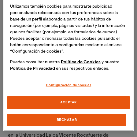
¿Nos puedes contar un poco de ti?
Utilizamos también cookies para mostrarte publicidad
personalizada relacionada con tus preferencias sobre la
Hola, mi nombre es Teodoro Cárdenas N y mi formación
base de un perfil elaborado a partir de tus hábitos de
académica y profesional siempre ha estado enfocada
navegación (por ejemplo, páginas visitadas) y la información
en el sector de la educación. He ejercido la docencia
que nos facilites (por ejemplo, en formularios de cursos).
desde los 19 años de edad y se ha extendido a lo largo
Puedes aceptar o rechazar todas las cookies pulsando el
botón correspondiente o configurarlas mediante el enlace
de 40 años, pasando por la educación Inicial, siguiendo
“Configuración de cookies”.
la Básica, la Secundaria y los últimos 5 años en
educación superior. Esto me llevó a estudiar y buscar
Puedes consultar nuestra
Política de Cookies
y nuestra
adquirir los conocimientos y habilidades que me
Política de Privacidad
en sus respectivos enlaces.
permitieran brindar un servicio de calidad a mis
estudiantes. Cubrí todos los puestos que se pueden
Configuración de cookies
tener en un centro escolar, hasta llegar a estar al frente
de uno de ellos como director principal por 10 años.
ACEPTAR
Mi formación académica es: Profesor de Segunda
RECHAZAR
Enseñanza y Licenciatura en Ciencias de la Educación
con mención en Psicopedagogía, ambas titulaciones
en la Universidad Laica Vicente Rocafuerte de