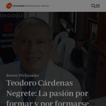
Pasar
al
contenido
principal
Alumni VIU Ecuador
Teodoro Cárdenas
Negrete: La pasión por
formar y por formarse,