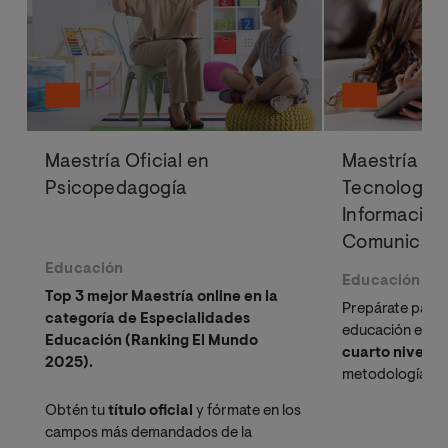
Maestría Oficial en
Maestría Ofi
Psicopedagogía
Tecnologías
Información 
Comunicació
Educación
Educación
Educación
Top 3 mejor Maestría online en la
Prepárate para l
categoría de Especialidades
educación en E
Educación (Ranking El Mundo
cuarto nivel
ofi
2025).
metodologías di
utilizar las her
Obtén tu
título oficial
y fórmate en los
innovadoras en
campos más demandados de la
Inteligencia Art