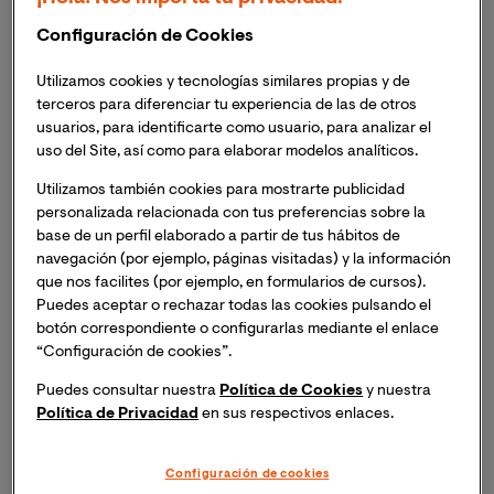
científicos femeninos.
Configuración de Cookies
¿Nos puedes contar un poco acerca de ti? ¿Qué te
Utilizamos cookies y tecnologías similares propias y de
motivó a seguir una carrera en astronomía? ¿Cómo
terceros para diferenciar tu experiencia de las de otros
ha sido tu trayectoria hasta la actualidad?
usuarios, para identificarte como usuario, para analizar el
uso del Site, así como para elaborar modelos analíticos.
Siempre he sido una persona muy curiosa. Cuando era
Utilizamos también cookies para mostrarte publicidad
pequeña me regalaron un telescopio enano, el típico
personalizada relacionada con tus preferencias sobre la
base de un perfil elaborado a partir de tus hábitos de
telescopio de juguete con el que, seguro que no se veía
navegación (por ejemplo, páginas visitadas) y la información
nada, aunque me hacía muchísima ilusión. Con mi
que nos facilites (por ejemplo, en formularios de cursos).
telescopio y un libro de astronomía con las
Puedes aceptar o rechazar todas las cookies pulsando el
constelaciones según la época del año, busqué todo
botón correspondiente o configurarlas mediante el enlace
tipo de objetos, planetas, galaxias, nebulosas… Pasaba
“Configuración de cookies”.
las noches en vela observando el cielo y si había alguna
Puedes consultar nuestra
Política de Cookies
y nuestra
lluvia de meteoros, me quedaba a dormir en una tienda
Política de Privacidad
en sus respectivos enlaces.
de campaña en el jardín de mi casa.
Configuración de cookies
Tengo también la gran ventaja de que soy de un pueblo