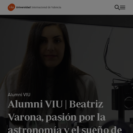
Pasar
al
contenido
principal
Alumni VIU
Alumni VIU | Beatriz
EC
Varona, pasión por la
astronomía y el sueño de