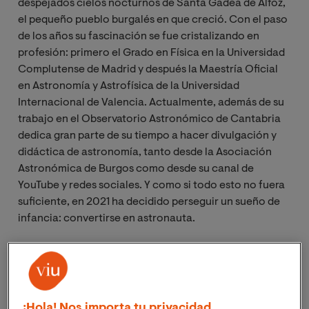
despejados cielos nocturnos de Santa Gadea de Alfoz,
el pequeño pueblo burgalés en que creció. Con el paso
de los años su fascinación se fue cristalizando en
profesión: primero el Grado en Física en la Universidad
Complutense de Madrid y después la Maestría Oficial
en Astronomía y Astrofísica de la Universidad
Internacional de Valencia. Actualmente, además de su
trabajo en el Observatorio Astronómico de Cantabria
dedica gran parte de su tiempo a hacer divulgación y
didáctica de astronomía, tanto desde la Asociación
Astronómica de Burgos como desde su canal de
YouTube y redes sociales. Y como si todo esto no fuera
suficiente, en 2021 ha decidido perseguir un sueño de
infancia: convertirse en astronauta.
Nos pusimos en contacto con ella para que nos contara
más acerca de este nuevo proyecto, sobre su trabajo
en el campo de la astronomía y la importancia de hacer
divulgación científica y contar con referentes
¡Hola! Nos importa tu privacidad.