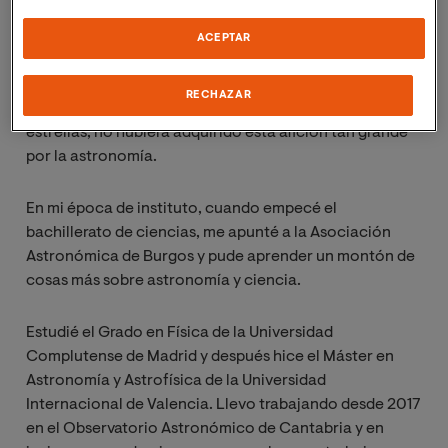
muy pequeño, de apenas 100 habitantes, donde no hay
casi contaminación lumínica. Esto me permitió cuando
ACEPTAR
era pequeña poder observar el cielo y tener esa gran
curiosidad por el firmamento, que quizás, de haber
RECHAZAR
vivido en una ciudad donde no se pueden ver casi las
estrellas, no hubiera adquirido esta afición tan grande
por la astronomía.
En mi época de instituto, cuando empecé el
bachillerato de ciencias, me apunté a la Asociación
Astronómica de Burgos y pude aprender un montón de
cosas más sobre astronomía y ciencia.
Estudié el Grado en Física de la Universidad
Complutense de Madrid y después hice el Máster en
Astronomía y Astrofísica de la Universidad
Internacional de Valencia. Llevo trabajando desde 2017
en el Observatorio Astronómico de Cantabria y en