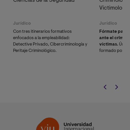
Ciencias de la Seguridad
Criminología
Victimología
Jurídico
Jurídico
Con tres itinerarios formativos
Fórmate para l
enfocados a la empleabilidad:
ante el crimen 
Detective Privado, Cibercriminología y
víctimas.
Únete
Peritaje Criminológico.
formado por
do
académicos es
profesionales 
intervención cr
título de cuart
oficial.