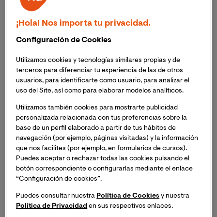
Taller Online en Investigación Privada
.
¡Hola! Nos importa tu privacidad.
Inscripción necesaria. Recibirás el mismo día del
evento un enlace para acceder a la sesión online.
Configuración de Cookies
Utilizamos cookies y tecnologías similares propias y de
terceros para diferenciar tu experiencia de las de otros
usuarios, para identificarte como usuario, para analizar el
La investigación privada, llevada a cabo por detectives
uso del Site, así como para elaborar modelos analíticos.
privados, es un ámbito laboral que causa mucho interés
Utilizamos también cookies para mostrarte publicidad
en la sociedad en general, y en los egresados de
personalizada relacionada con tus preferencias sobre la
Criminología en particular. En este taller, de dos días de
base de un perfil elaborado a partir de tus hábitos de
duración, aprenderás, de la mano de dos detectives
navegación (por ejemplo, páginas visitadas) y la información
privados en activo, los aspectos prácticos de la
que nos facilites (por ejemplo, en formularios de cursos).
profesión, así como el marco legal, las funciones, y los
Puedes aceptar o rechazar todas las cookies pulsando el
botón correspondiente o configurarlas mediante el enlace
distintos ámbitos de actuación en los que un detective
“Configuración de cookies”.
privado puede investigar.
Puedes consultar nuestra
Política de Cookies
y nuestra
Política de Privacidad
en sus respectivos enlaces.