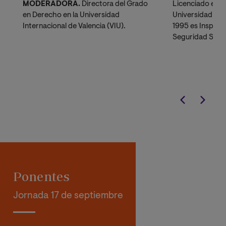
MODERADORA.
Directora del Grado
Licenciado en 
en Derecho en la Universidad
Universidad Zar
Internacional de Valencia (VIU).
1995 es Inspect
Seguridad Socia
Profesor Asocia
Derecho de Val
de Derecho del 
1996, y desde 2
Formador del Mi
Seguridad Socia
Trabajo, en los c
prevención de r
habiendo impart
respecto. Ha re
el trabajo en di
proyectos lleva
Ponentes
Colombia y Gua
Trabajo y de Se
Jornada 17 de septiembre