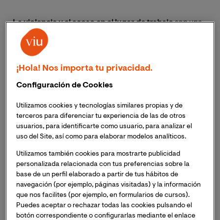
La violencia y el acoso en el lugar de trabajo
son una
amenaza significativa y continua para la
salud y la
seguridad de los trabajadores
, así como para
la
productividad y reputación de las organizaciones.
¡Hola! Nos importa tu privacidad.
La tecnología y la prevención de riesgos laborales
Configuración de Cookies
avanzan de la mano.
Utilizamos cookies y tecnologías similares propias y de
terceros para diferenciar tu experiencia de las de otros
De este modo, la utilización de nuevas tecnologías
usuarios, para identificarte como usuario, para analizar el
puede ayudar a mejorar la seguridad de las personas en
uso del Site, así como para elaborar modelos analíticos.
sus puestos de trabajo.
Utilizamos también cookies para mostrarte publicidad
personalizada relacionada con tus preferencias sobre la
El programa
de las jornadas será el siguiente:
base de un perfil elaborado a partir de tus hábitos de
navegación (por ejemplo, páginas visitadas) y la información
Martes 15 de septiembre:
Nuevas Tecnologías 
que nos facilites (por ejemplo, en formularios de cursos).
Puedes aceptar o rechazar todas las cookies pulsando el
Aplicadas a la Prevención de Riesgos Laborales
botón correspondiente o configurarlas mediante el enlace