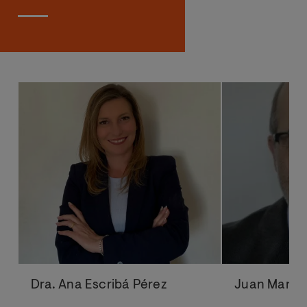
Laborales de la Universitat de València
y de la UOC, con más de 18 años de
experiencia en el ámbito de la
prevención como profesor de
diferentes cursos y ponente en
numerosos congresos. Docente
homologado por la DGT para CAP y
ADR. Autor de numerosos artículos y
libros sobre la Prevención de Riesgos
Laborales.
Dra. Ana Escribá Pérez
Juan Martín