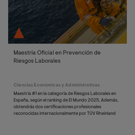
capítulos de libro y de artículos
publicados en revistas nacionales e
internacionales. Su obra suma más de
200 publicaciones sobre riesgos
psicosociales en el trabajo y sus
consecuencias, y calidad de vida
laboral, como temas principales de
estudio. Es autor del “Cuestionario
Maestría Oficial en Prevención de
para la Evaluación del Síndrome de
Riesgos Laborales
Quemarse por el Trabajo” (CESQT)".
Ciencias Económicas y Administrativas
Maestría #1 en la categoría de Riesgos Laborales en
España, según el ranking de El Mundo 2025. Además,
obtendrás dos certificaciones profesionales
reconocidas internacionalmente por TÜV Rheinland