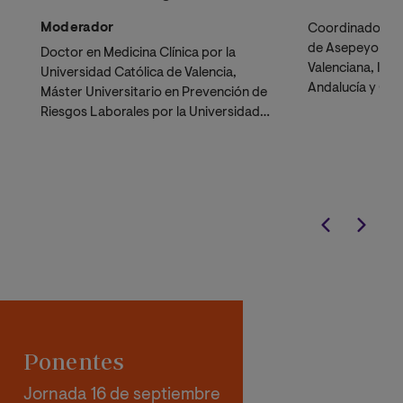
Moderador
Coordinador Ter
de Asepeyo Áre
Doctor en Medicina Clínica por la
Valenciana, Illes
Universidad Católica de Valencia,
Andalucía y Can
Máster Universitario en Prevención de
Riesgos Laborales por la Universidad
San Pablo CEU, Ingeniero en
Electrónica Industrial y Automática por
la Universidad Politécnica de Valencia,
Ingeniero Técnico Industrial por la
Universidad de Salamanca.
Coordinador de Seguridad y Salud en
obras de construcción. Auditor en
Prevención de Riesgos Laborales.
Consejero de Seguridad de Mercancía
Peligrosas y Bombero de empresa.
Responsable del Servicio de
Prevención del Hospital Intermutual de
Ponentes
Levante (Valencia). Profesor del
Máster de Prevención de Riesgos
Jornada 16 de septiembre