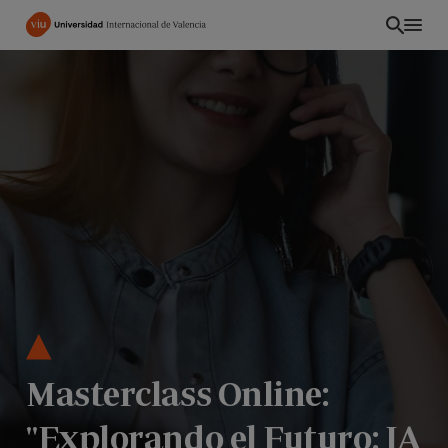
Pasar
al
contenido
principal
EC
Masterclass Online:
"Explorando el Futuro: IA