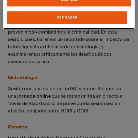
ACEPTAR
identificación de patrones en grandes conjuntos de
datos, hasta la predicción del comportamiento
delictivo, la valoración del riesgo o las técnicas de
RECHAZAR
investigación, la IA redefinirá cómo entendemos,
prevenimos y combatimos la criminalidad. En esta
sesión, pues, haremos un recorrido sobre el impacto de
la inteligencia artificial en la criminología, y
examinaremos críticamente los desafíos éticos
asociados a su uso.
Metodología
Sesión con una duración de 90 minutos. Se trata de
una
jornada online
que se retransmitirá en directo a
través de Blackboard. Se prevé que la sesión sea en
abierto, conjunta entre MCRI y GCRI.
Ponente