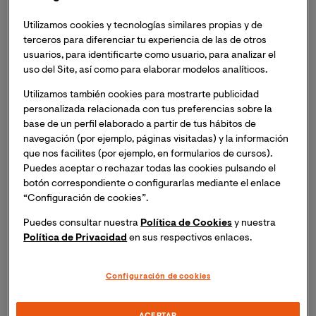
Utilizamos cookies y tecnologías similares propias y de
terceros para diferenciar tu experiencia de las de otros
El próximo
10 de julio de 2024
a las 18:30h (hora
usuarios, para identificarte como usuario, para analizar el
España peninsular),
11:30h (hora Ecuador)
la facultad
uso del Site, así como para elaborar modelos analíticos.
de Ciencias Sociales y Jurídicas organiza la
Masterclass online: "Explorando el Futuro: IA y
Utilizamos también cookies para mostrarte publicidad
Criminología en la Era Digital"
.
personalizada relacionada con tus preferencias sobre la
base de un perfil elaborado a partir de tus hábitos de
navegación (por ejemplo, páginas visitadas) y la información
Inscripción necesaria. Recibirás el mismo día del
que nos facilites (por ejemplo, en formularios de cursos).
evento un enlace para acceder a la sesión.
Puedes aceptar o rechazar todas las cookies pulsando el
botón correspondiente o configurarlas mediante el enlace
“Configuración de cookies”.
Puedes consultar nuestra
Política de Cookies
y nuestra
La Inteligencia Artificial ha llegado para quedarse, y ha
Política de Privacidad
en sus respectivos enlaces.
irrumpido en todos los aspectos de nuestra vida. Su
influencia ha impactado también a todas las disciplinas
Configuración de cookies
y ciencias, por lo que la Criminología debe adaptarse y
transformarse a esta nueva realidad. Desde la