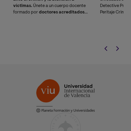
víctimas.
Únete a un cuerpo docente
Detective Priva
formado por
doctores acreditados,
Peritaje Crimino
académicos especializados y
profesionales en activo
en
intervención criminológica y obtén un
título de cuarto nivel
con validez
oficial.